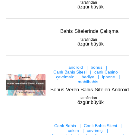
tarafından
özgür büyük
Bahis Sitelerinde Çalışma
tarafından
özgür büyük
android
bonus
Canlı Bahis Sitesi
canlı Casino
çevrimsiz
hediye
iphone
mobilbahis
Bonus Veren Bahis Siteleri Android
tarafından
özgür büyük
Canlı Bahis
Canlı Bahis Sitesi
çekim
çevrimiçi