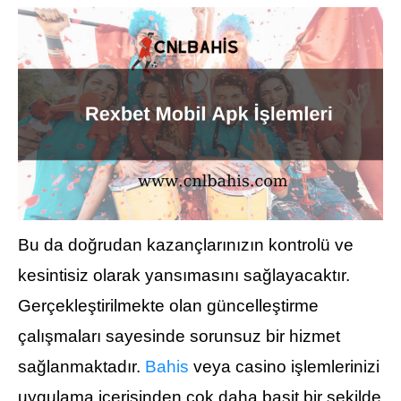
Bu da doğrudan kazançlarınızın kontrolü ve
kesintisiz olarak yansımasını sağlayacaktır.
Gerçekleştirilmekte olan güncelleştirme
çalışmaları sayesinde sorunsuz bir hizmet
sağlanmaktadır.
Bahis
veya casino işlemlerinizi
uygulama içerisinden çok daha basit bir şekilde