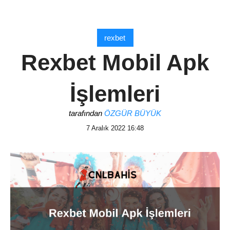
rexbet
Rexbet Mobil Apk
İşlemleri
tarafından
ÖZGÜR BÜYÜK
7 Aralık 2022 16:48