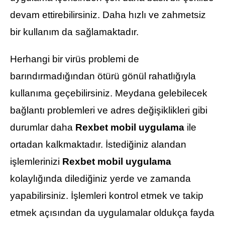
devam ettirebilirsiniz. Daha hızlı ve zahmetsiz
bir kullanım da sağlamaktadır.
Herhangi bir virüs problemi de
barındırmadığından ötürü gönül rahatlığıyla
kullanıma geçebilirsiniz. Meydana gelebilecek
bağlantı problemleri ve adres değişiklikleri gibi
durumlar daha
Rexbet mobil uygulama
ile
ortadan kalkmaktadır. İstediğiniz alandan
işlemlerinizi
Rexbet mobil uygulama
kolaylığında dilediğiniz yerde ve zamanda
yapabilirsiniz. İşlemleri kontrol etmek ve takip
etmek açısından da uygulamalar oldukça fayda