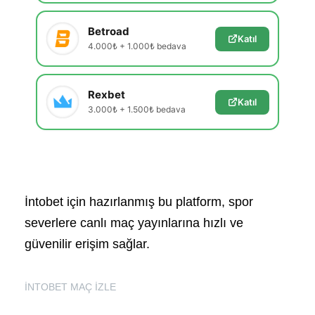
Betroad
Katıl
4.000₺ + 1.000₺ bedava
Rexbet
Katıl
3.000₺ + 1.500₺ bedava
İntobet için hazırlanmış bu platform, spor
severlere canlı maç yayınlarına hızlı ve
güvenilir erişim sağlar.
İNTOBET MAÇ İZLE