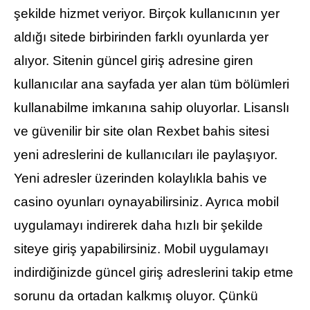
şekilde hizmet veriyor. Birçok kullanıcının yer
aldığı sitede birbirinden farklı oyunlarda yer
alıyor. Sitenin güncel giriş adresine giren
kullanıcılar ana sayfada yer alan tüm bölümleri
kullanabilme imkanına sahip oluyorlar. Lisanslı
ve güvenilir bir site olan Rexbet bahis sitesi
yeni adreslerini de kullanıcıları ile paylaşıyor.
Yeni adresler üzerinden kolaylıkla bahis ve
casino oyunları oynayabilirsiniz. Ayrıca mobil
uygulamayı indirerek daha hızlı bir şekilde
siteye giriş yapabilirsiniz. Mobil uygulamayı
indirdiğinizde güncel giriş adreslerini takip etme
sorunu da ortadan kalkmış oluyor. Çünkü