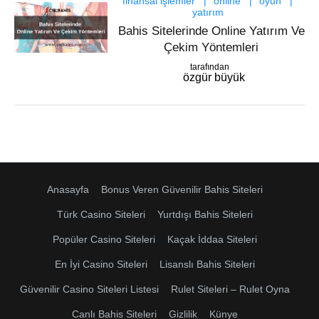
finansal işlemler
online
oyun
yatırım
Bahis Sitelerinde Online Yatırım Ve
Çekim Yöntemleri
tarafından
özgür büyük
Anasayfa
Bonus Veren Güvenilir Bahis Siteleri
Türk Casino Siteleri
Yurtdışı Bahis Siteleri
Popüler Casino Siteleri
Kaçak İddaa Siteleri
En İyi Casino Siteleri
Lisanslı Bahis Siteleri
Güvenilir Casino Siteleri Listesi
Rulet Siteleri – Rulet Oyna
Canlı Bahis Siteleri
Gizlilik
Künye