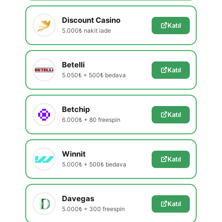
Discount Casino
Katıl
5.000₺ nakit iade
Betelli
Katıl
5.050₺ + 500₺ bedava
Betchip
Katıl
6.000₺ + 80 freespin
Winnit
Katıl
5.000₺ + 500₺ bedava
Davegas
Katıl
5.000₺ + 300 freespin