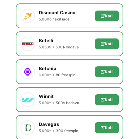
Discount Casino
Katıl
5.000₺ nakit iade
Betelli
Katıl
5.050₺ + 500₺ bedava
Betchip
Katıl
6.000₺ + 80 freespin
Winnit
Katıl
5.000₺ + 500₺ bedava
Davegas
Katıl
5.000₺ + 300 freespin