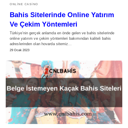
ONLINE CASINO
Bahis Sitelerinde Online Yatırım
Ve Çekim Yöntemleri
Türkiye’nin gerçek anlamda en önde gelen ve bahis sitelerinde
online yatırım ve çekim yöntemleri bakımından kaliteli bahis
adreslerinden olan hovarda sitemiz…
29 Ocak 2023