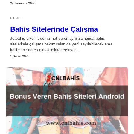
24 Temmuz 2026
GENEL
Bahis Sitelerinde Çalışma
Jetbahis ülkemizde hizmet veren aynı zamanda bahis
sitelerinde çalışma bakımından da yeni sayılabilecek ama
kaliteli bir adres olarak dikkat çekiyor.…
1 Şubat 2023