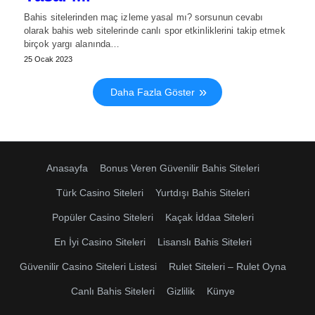
Bahis sitelerinden maç izleme yasal mı? sorsunun cevabı
olarak bahis web sitelerinde canlı spor etkinliklerini takip etmek
birçok yargı alanında…
25 Ocak 2023
Daha Fazla Göster
Anasayfa
Bonus Veren Güvenilir Bahis Siteleri
Türk Casino Siteleri
Yurtdışı Bahis Siteleri
Popüler Casino Siteleri
Kaçak İddaa Siteleri
En İyi Casino Siteleri
Lisanslı Bahis Siteleri
Güvenilir Casino Siteleri Listesi
Rulet Siteleri – Rulet Oyna
Canlı Bahis Siteleri
Gizlilik
Künye