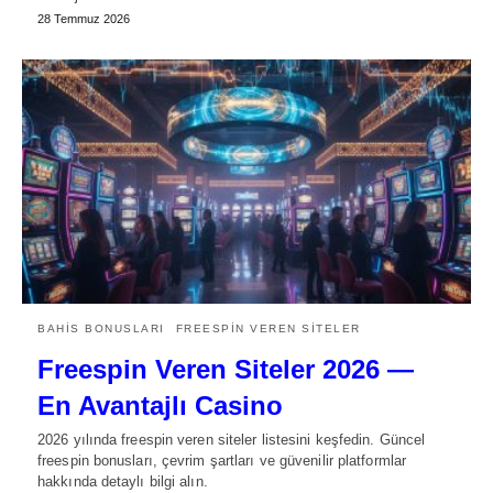
28 Temmuz 2026
BAHIS BONUSLARI
FREESPIN VEREN SITELER
Freespin Veren Siteler 2026 —
En Avantajlı Casino
2026 yılında freespin veren siteler listesini keşfedin. Güncel
freespin bonusları, çevrim şartları ve güvenilir platformlar
hakkında detaylı bilgi alın.