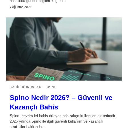
hakkında güncel bilgileri keşfedin.
7 Ağustos 2026
BAHIS BONUSLARI
SPINO
Spino Nedir 2026? – Güvenli ve
Kazançlı Bahis
Spino, çevrim içi bahis dünyasında sıkça kullanılan bir terimdir.
2026 yılında Spino ile ilgili güvenli kullanım ve kazançlı
stratejiler hakkında…