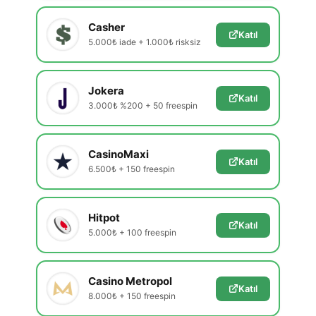
Casher
Katıl
5.000₺ iade + 1.000₺ risksiz
Jokera
Katıl
3.000₺ %200 + 50 freespin
CasinoMaxi
Katıl
6.500₺ + 150 freespin
Hitpot
Katıl
5.000₺ + 100 freespin
Casino Metropol
Katıl
8.000₺ + 150 freespin