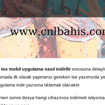
Ios mobil uygulama nasıl indirilir
sorusuna detaylı 
amada ilk olarak yapmanız gereken ise yazımızda ye
gulama indir yazısına tıklamak olacaktır.
men sonra dosya hangi cihazınıza indirmek istiyorsan