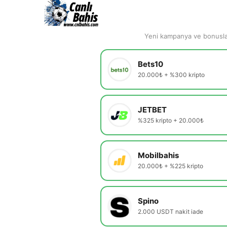
En Güvenilir Sit
Yeni kampanya ve bonuslar
Bets10
20.000₺ + %300 kripto
JETBET
%325 kripto + 20.000₺
Mobilbahis
20.000₺ + %225 kripto
Spino
2.000 USDT nakit iade