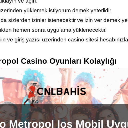
ıklayın ve açın.
zerinden yüklemek istiyorum demek yeterlidir.
 sizlerden izinler istenecektir ve izin ver demek yete
rdikten hemen sonra uygulama yüklenecektir.
n ve giriş yazısı üzerinden casino sitesi hesabınız
opol Casino Oyunları Kolaylığı