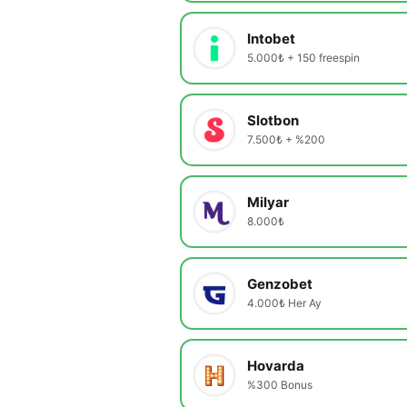
Intobet
5.000₺ + 150 freespin
Slotbon
7.500₺ + %200
Milyar
8.000₺
Genzobet
4.000₺ Her Ay
Hovarda
%300 Bonus