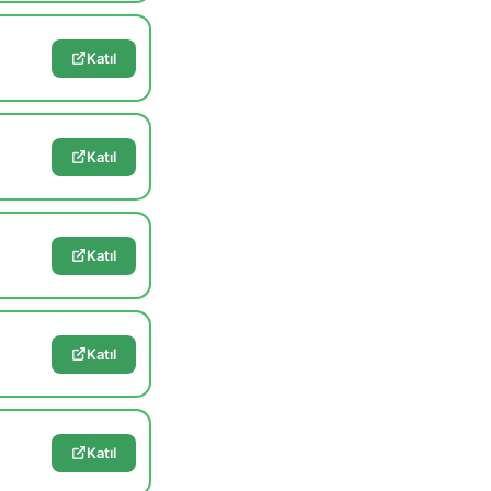
Katıl
Katıl
Katıl
Katıl
Katıl