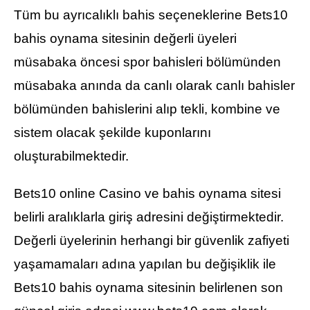
Tüm bu ayrıcalıklı bahis seçeneklerine Bets10
bahis oynama sitesinin değerli üyeleri
müsabaka öncesi spor bahisleri bölümünden
müsabaka anında da canlı olarak canlı bahisler
bölümünden bahislerini alıp tekli, kombine ve
sistem olacak şekilde kuponlarını
oluşturabilmektedir.
Bets10 online Casino ve bahis oynama sitesi
belirli aralıklarla giriş adresini değiştirmektedir.
Değerli üyelerinin herhangi bir güvenlik zafiyeti
yaşamamaları adına yapılan bu değişiklik ile
Bets10 bahis oynama sitesinin belirlenen son