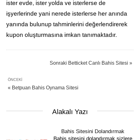
ister evde, ister yolda ve isterlerse de
işyerlerinde yani nerede isterlerse her anında
yanında bulunup tahminlerini değerlendirerek
kupon oluşturmasına imkan tanımaktadır.
Sonraki
Betticket Canlı Bahis Sitesi »
ÖNCEKI
« Betpuan Bahis Oynama Sitesi
Alakalı Yazı
Bahis Sitesini Dolandırmak
Bahis sitesini dolandırmak sizlere