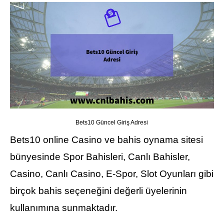
Bets10 Güncel Giriş Adresi
Bets10 online Casino ve bahis oynama sitesi
bünyesinde Spor Bahisleri, Canlı Bahisler,
Casino, Canlı Casino, E-Spor, Slot Oyunları gibi
birçok bahis seçeneğini değerli üyelerinin
kullanımına sunmaktadır.