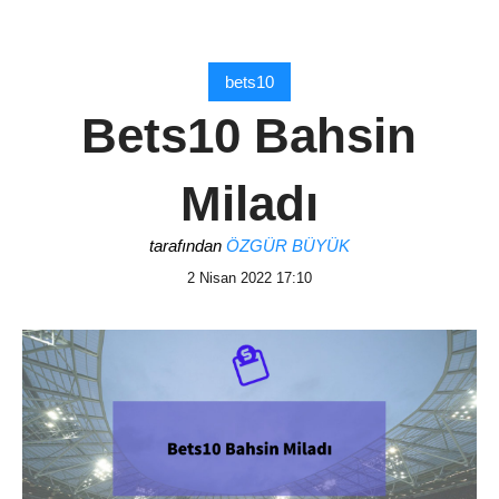
bets10
Bets10 Bahsin
Miladı
tarafından
ÖZGÜR BÜYÜK
2 Nisan 2022 17:10