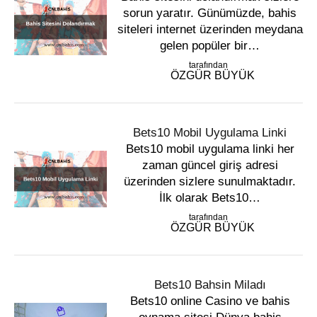
sorun yaratır. Günümüzde, bahis
siteleri internet üzerinden meydana
gelen popüler bir…
tarafından
ÖZGÜR BÜYÜK
Bets10 Mobil Uygulama Linki
Bets10 mobil uygulama linki her
zaman güncel giriş adresi
üzerinden sizlere sunulmaktadır.
İlk olarak Bets10…
tarafından
ÖZGÜR BÜYÜK
Bets10 Bahsin Miladı
Bets10 online Casino ve bahis