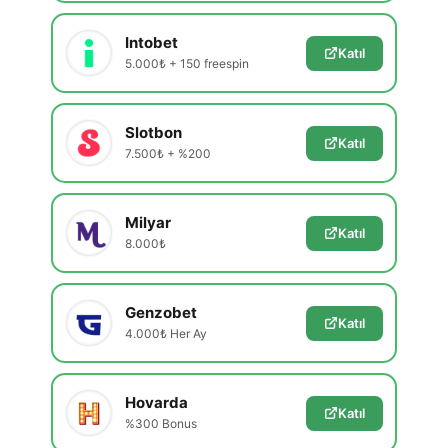
Intobet
Katıl
5.000₺ + 150 freespin
Slotbon
Katıl
7.500₺ + %200
Milyar
Katıl
8.000₺
Genzobet
Katıl
4.000₺ Her Ay
Hovarda
Katıl
%300 Bonus