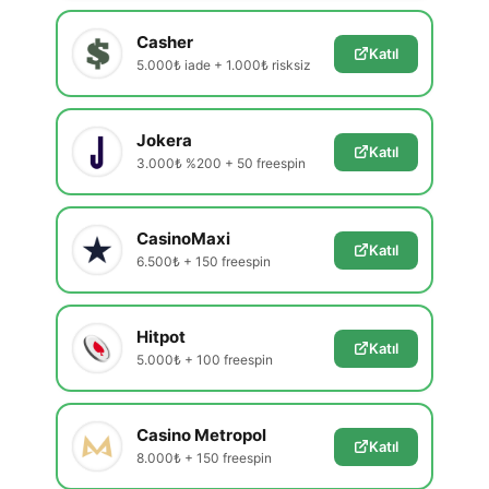
Casher
Katıl
5.000₺ iade + 1.000₺ risksiz
Jokera
Katıl
3.000₺ %200 + 50 freespin
CasinoMaxi
Katıl
6.500₺ + 150 freespin
Hitpot
Katıl
5.000₺ + 100 freespin
Casino Metropol
Katıl
8.000₺ + 150 freespin