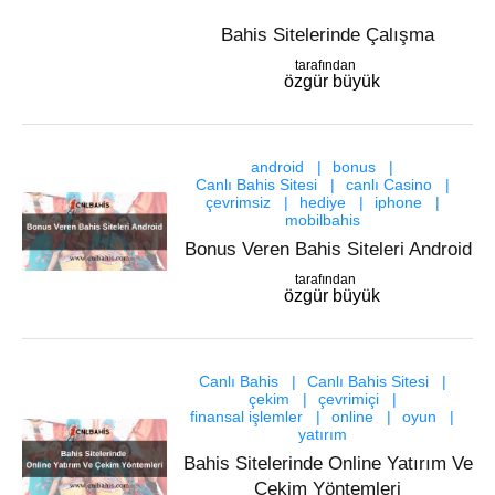
Bahis Sitelerinde Çalışma
tarafından
özgür büyük
android
bonus
Canlı Bahis Sitesi
canlı Casino
çevrimsiz
hediye
iphone
mobilbahis
Bonus Veren Bahis Siteleri Android
tarafından
özgür büyük
Canlı Bahis
Canlı Bahis Sitesi
çekim
çevrimiçi
finansal işlemler
online
oyun
yatırım
Bahis Sitelerinde Online Yatırım Ve
Çekim Yöntemleri