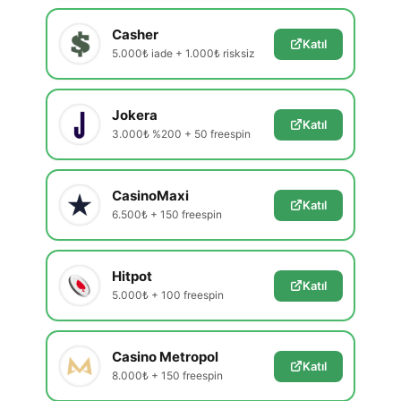
Casher
Katıl
5.000₺ iade + 1.000₺ risksiz
Jokera
Katıl
3.000₺ %200 + 50 freespin
CasinoMaxi
Katıl
6.500₺ + 150 freespin
Hitpot
Katıl
5.000₺ + 100 freespin
Casino Metropol
Katıl
8.000₺ + 150 freespin