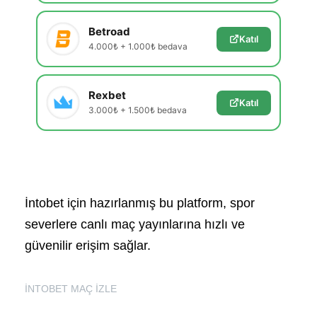
Betroad
Katıl
4.000₺ + 1.000₺ bedava
Rexbet
Katıl
3.000₺ + 1.500₺ bedava
İntobet için hazırlanmış bu platform, spor
severlere canlı maç yayınlarına hızlı ve
güvenilir erişim sağlar.
İNTOBET MAÇ İZLE