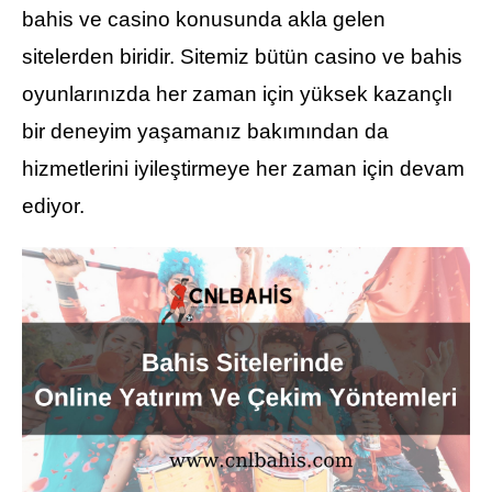
bahis ve casino konusunda akla gelen
sitelerden biridir. Sitemiz bütün casino ve bahis
oyunlarınızda her zaman için yüksek kazançlı
bir deneyim yaşamanız bakımından da
hizmetlerini iyileştirmeye her zaman için devam
ediyor.