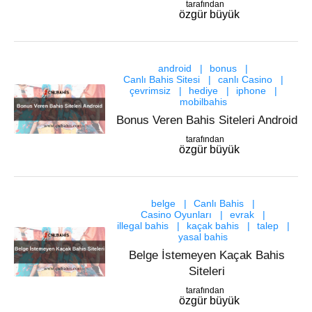
tarafından
özgür büyük
android
bonus
Canlı Bahis Sitesi
canlı Casino
çevrimsiz
hediye
iphone
mobilbahis
Bonus Veren Bahis Siteleri Android
tarafından
özgür büyük
belge
Canlı Bahis
Casino Oyunları
evrak
illegal bahis
kaçak bahis
talep
yasal bahis
Belge İstemeyen Kaçak Bahis
Siteleri
tarafından
özgür büyük