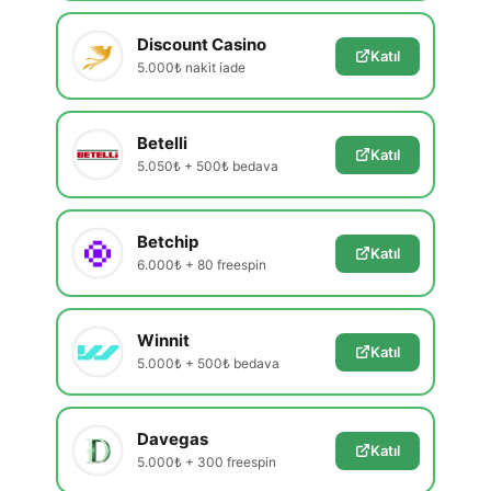
Discount Casino
Katıl
5.000₺ nakit iade
Betelli
Katıl
5.050₺ + 500₺ bedava
Betchip
Katıl
6.000₺ + 80 freespin
Winnit
Katıl
5.000₺ + 500₺ bedava
Davegas
Katıl
5.000₺ + 300 freespin