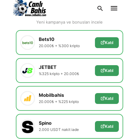
En Güvenilir Siteler
Yeni kampanya ve bonusları incele
Bets10
Katıl
20.000₺ + %300 kripto
Type
your
search
query
JETBET
and
Katıl
hit
%325 kripto + 20.000₺
enter:
Mobilbahis
Katıl
20.000₺ + %225 kripto
Spino
Katıl
2.000 USDT nakit iade