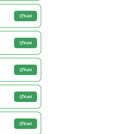
Katıl
Katıl
Katıl
Katıl
Katıl