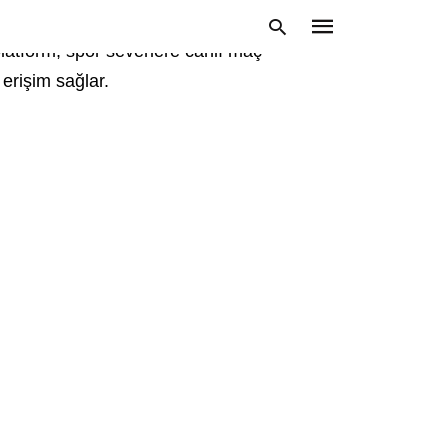
platform, spor severlere canlı maç
 erişim sağlar.
Type
your
search
query
and
hit
enter: