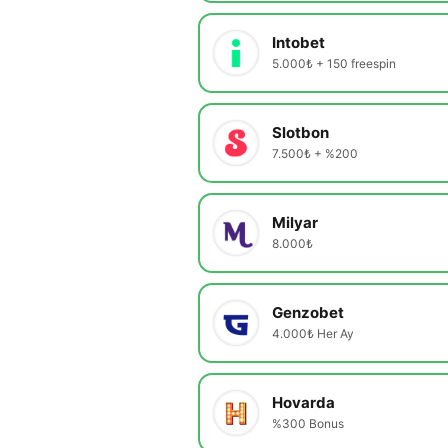
Intobet
5.000₺ + 150 freespin
Slotbon
7.500₺ + %200
Milyar
8.000₺
Genzobet
4.000₺ Her Ay
Hovarda
%300 Bonus