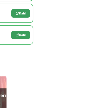
Katıl
Katıl