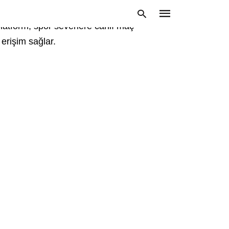
platform, spor severlere canlı maç
 erişim sağlar.
Type
your
search
query
and
hit
enter: