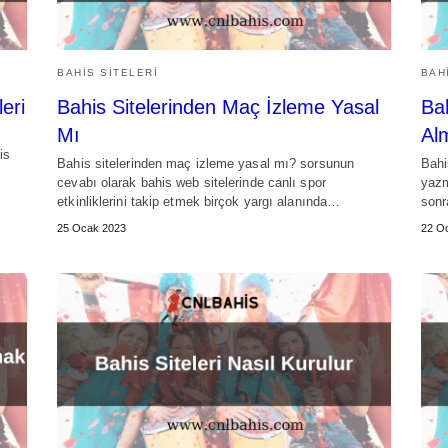
BAHIS SITELERI
BAH
eri
Bahis Sitelerinden Maç İzleme Yasal
Bah
Mı
Alm
is
Bahis sitelerinden maç izleme yasal mı? sorsunun
Bahi
cevabı olarak bahis web sitelerinde canlı spor
yazm
etkinliklerini takip etmek birçok yargı alanında…
sonr
25 Ocak 2023
22 O