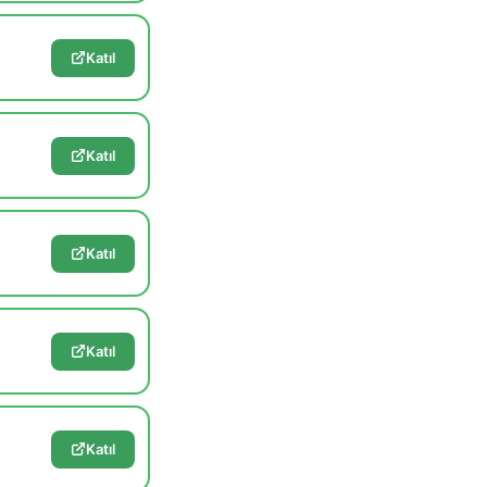
Katıl
Katıl
Katıl
Katıl
Katıl