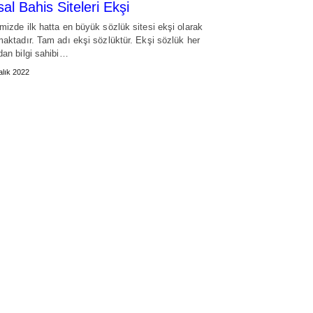
al Bahis Siteleri Ekşi
mizde ilk hatta en büyük sözlük sitesi ekşi olarak
maktadır. Tam adı ekşi sözlüktür. Ekşi sözlük her
dan bilgi sahibi…
alık 2022