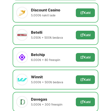
Discount Casino
Katıl
5.000₺ nakit iade
Betelli
Katıl
5.050₺ + 500₺ bedava
Betchip
Katıl
6.000₺ + 80 freespin
Winnit
Katıl
5.000₺ + 500₺ bedava
Davegas
Katıl
5.000₺ + 300 freespin