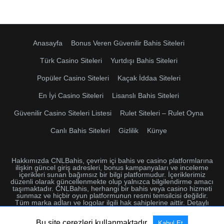
Anasayfa
Bonus Veren Güvenilir Bahis Siteleri
Türk Casino Siteleri
Yurtdışı Bahis Siteleri
Popüler Casino Siteleri
Kaçak İddaa Siteleri
En İyi Casino Siteleri
Lisanslı Bahis Siteleri
Güvenilir Casino Siteleri Listesi
Rulet Siteleri – Rulet Oyna
Canlı Bahis Siteleri
Gizlilik
Künye
Hakkımızda CNLBahis, çevrim içi bahis ve casino platformlarına
ilişkin güncel giriş adresleri, bonus kampanyaları ve inceleme
içerikleri sunan bağımsız bir bilgi platformudur. İçeriklerimiz
düzenli olarak güncellenmekte olup yalnızca bilgilendirme amacı
taşımaktadır. CNLBahis, herhangi bir bahis veya casino hizmeti
sunmaz ve hiçbir oyun platformunun resmi temsilcisi değildir.
Tüm marka adları ve logolar ilgili hak sahiplerine aittir. Detaylı
incelemeler, güncel bilgiler ve kapsamlı rehber içerikler için
www.cnlbahis.com adresini ziyaret edebilirsiniz. ©2022 - 2026
Bu site çerezleri kullanmaktadır.
cnlbahis.com - Tüm Hakları Saklıdır.
Kabul Et