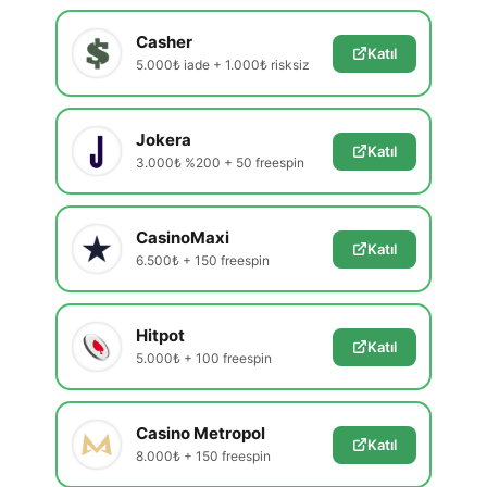
Casher
Katıl
5.000₺ iade + 1.000₺ risksiz
Jokera
Katıl
3.000₺ %200 + 50 freespin
CasinoMaxi
Katıl
6.500₺ + 150 freespin
Hitpot
Katıl
5.000₺ + 100 freespin
Casino Metropol
Katıl
8.000₺ + 150 freespin