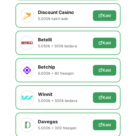
Discount Casino
Katıl
5.000₺ nakit iade
Betelli
Katıl
5.050₺ + 500₺ bedava
Betchip
Katıl
6.000₺ + 80 freespin
Winnit
Katıl
5.000₺ + 500₺ bedava
Davegas
Katıl
5.000₺ + 300 freespin