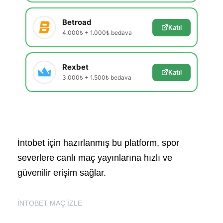
Betroad
Katıl
4.000₺ + 1.000₺ bedava
Rexbet
Katıl
3.000₺ + 1.500₺ bedava
İntobet için hazırlanmış bu platform, spor
severlere canlı maç yayınlarına hızlı ve
güvenilir erişim sağlar.
İNTOBET MAÇ İZLE