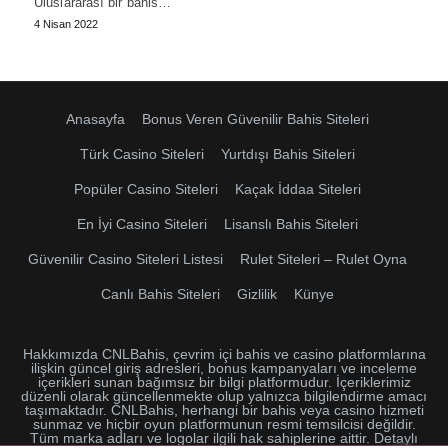
Uluslararası bir bahis…
4 Nisan 2022
Anasayfa
Bonus Veren Güvenilir Bahis Siteleri
Türk Casino Siteleri
Yurtdışı Bahis Siteleri
Popüler Casino Siteleri
Kaçak İddaa Siteleri
En İyi Casino Siteleri
Lisanslı Bahis Siteleri
Güvenilir Casino Siteleri Listesi
Rulet Siteleri – Rulet Oyna
Canlı Bahis Siteleri
Gizlilik
Künye
Hakkımızda CNLBahis, çevrim içi bahis ve casino platformlarına
ilişkin güncel giriş adresleri, bonus kampanyaları ve inceleme
içerikleri sunan bağımsız bir bilgi platformudur. İçeriklerimiz
düzenli olarak güncellenmekte olup yalnızca bilgilendirme amacı
taşımaktadır. CNLBahis, herhangi bir bahis veya casino hizmeti
sunmaz ve hiçbir oyun platformunun resmi temsilcisi değildir.
Tüm marka adları ve logolar ilgili hak sahiplerine aittir. Detaylı