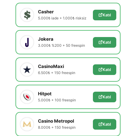
Casher
Katıl
5.000₺ iade + 1.000₺ risksiz
Jokera
Katıl
3.000₺ %200 + 50 freespin
CasinoMaxi
Katıl
6.500₺ + 150 freespin
Hitpot
Katıl
5.000₺ + 100 freespin
Casino Metropol
Katıl
8.000₺ + 150 freespin