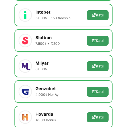
Intobet
Katıl
5.000₺ + 150 freespin
Slotbon
Katıl
7.500₺ + %200
Milyar
Katıl
8.000₺
Genzobet
Katıl
4.000₺ Her Ay
Hovarda
Katıl
%300 Bonus