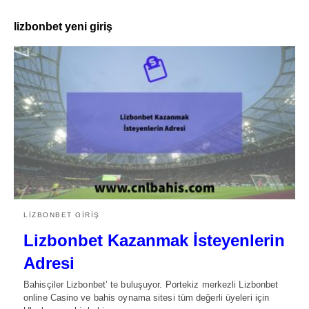
lizbonbet yeni giriş
LIZBONBET GIRIŞ
Lizbonbet Kazanmak İsteyenlerin
Adresi
Bahisçiler Lizbonbet’ te buluşuyor. Portekiz merkezli Lizbonbet
online Casino ve bahis oynama sitesi tüm değerli üyeleri için