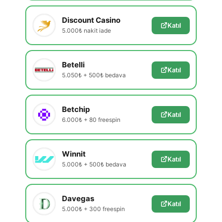
Discount Casino
Katıl
5.000₺ nakit iade
Betelli
Katıl
5.050₺ + 500₺ bedava
Betchip
Katıl
6.000₺ + 80 freespin
Winnit
Katıl
5.000₺ + 500₺ bedava
Davegas
Katıl
5.000₺ + 300 freespin