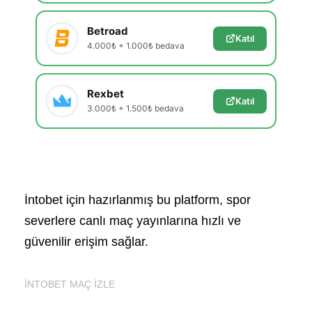
Betroad
Katıl
4.000₺ + 1.000₺ bedava
Rexbet
Katıl
3.000₺ + 1.500₺ bedava
İntobet için hazırlanmış bu platform, spor
severlere canlı maç yayınlarına hızlı ve
güvenilir erişim sağlar.
İNTOBET MAÇ İZLE