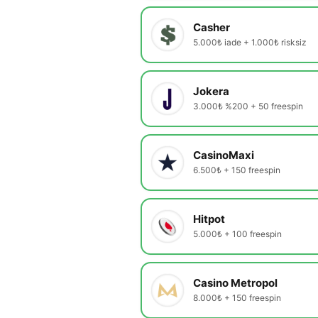
Casher
5.000₺ iade + 1.000₺ risksiz
Jokera
3.000₺ %200 + 50 freespin
CasinoMaxi
6.500₺ + 150 freespin
Hitpot
5.000₺ + 100 freespin
Casino Metropol
8.000₺ + 150 freespin