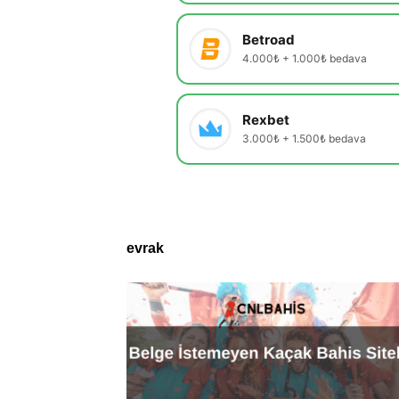
Betroad
4.000₺ + 1.000₺ bedava
Rexbet
3.000₺ + 1.500₺ bedava
evrak