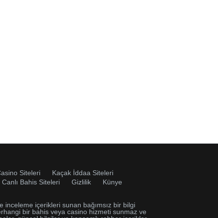
asino Siteleri
Kaçak İddaa Siteleri
Canlı Bahis Siteleri
Gizlilik
Künye
 inceleme içerikleri sunan bağımsız bir bilgi
erhangi bir bahis veya casino hizmeti sunmaz ve