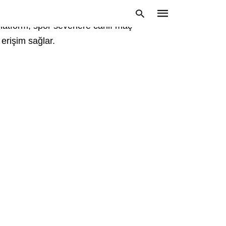
platform, spor severlere canlı maç
 erişim sağlar.
Type
your
search
query
and
hit
enter: