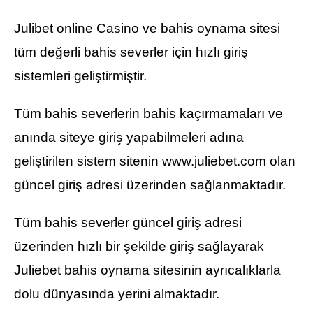
Julibet online Casino ve bahis oynama sitesi
tüm değerli bahis severler için hızlı giriş
sistemleri geliştirmiştir.
Tüm bahis severlerin bahis kaçırmamaları ve
anında siteye giriş yapabilmeleri adına
geliştirilen sistem sitenin www.juliebet.com olan
güncel giriş adresi üzerinden sağlanmaktadır.
Tüm bahis severler güncel giriş adresi
üzerinden hızlı bir şekilde giriş sağlayarak
Juliebet bahis oynama sitesinin ayrıcalıklarla
dolu dünyasında yerini almaktadır.