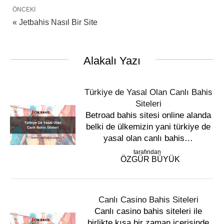
ÖNCEKI
« Jetbahis Nasıl Bir Site
Alakalı Yazı
Türkiye de Yasal Olan Canlı Bahis
Siteleri
Betroad bahis sitesi online alanda
belki de ülkemizin yani türkiye de
yasal olan canlı bahis…
tarafından
ÖZGÜR BÜYÜK
Canlı Casino Bahis Siteleri
Canlı casino bahis siteleri ile
birlikte kısa bir zaman içerisinde