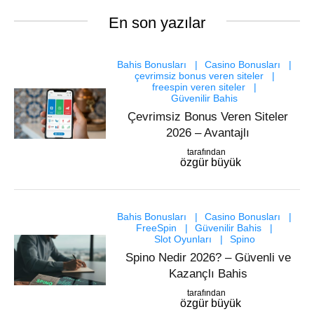
En son yazılar
Bahis Bonusları
Casino Bonusları
çevrimsiz bonus veren siteler
freespin veren siteler
Güvenilir Bahis
Çevrimsiz Bonus Veren Siteler
2026 – Avantajlı
tarafından
özgür büyük
Bahis Bonusları
Casino Bonusları
FreeSpin
Güvenilir Bahis
Slot Oyunları
Spino
Spino Nedir 2026? – Güvenli ve
Kazançlı Bahis
tarafından
özgür büyük