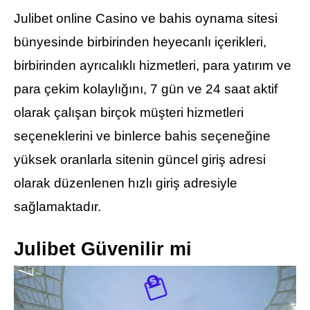
Julibet online Casino ve bahis oynama sitesi
bünyesinde birbirinden heyecanlı içerikleri,
birbirinden ayrıcalıklı hizmetleri, para yatırım ve
para çekim kolaylığını, 7 gün ve 24 saat aktif
olarak çalışan birçok müşteri hizmetleri
seçeneklerini ve binlerce bahis seçeneğine
yüksek oranlarla sitenin güncel giriş adresi
olarak düzenlenen hızlı giriş adresiyle
sağlamaktadır.
Julibet Güvenilir mi