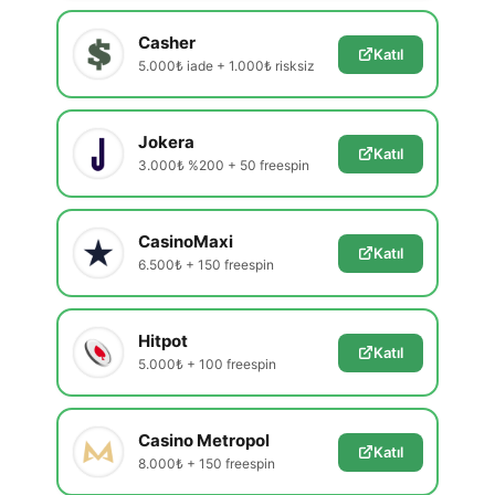
Casher
Katıl
5.000₺ iade + 1.000₺ risksiz
Jokera
Katıl
3.000₺ %200 + 50 freespin
CasinoMaxi
Katıl
6.500₺ + 150 freespin
Hitpot
Katıl
5.000₺ + 100 freespin
Casino Metropol
Katıl
8.000₺ + 150 freespin