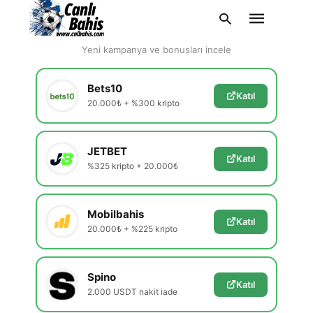
En Güvenilir Siteler
Yeni kampanya ve bonusları incele
Bets10
Katıl
20.000₺ + %300 kripto
Type
your
search
query
JETBET
and
Katıl
hit
%325 kripto + 20.000₺
enter:
Mobilbahis
Katıl
20.000₺ + %225 kripto
Spino
Katıl
2.000 USDT nakit iade