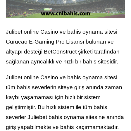
Julibet online Casino ve bahis oynama sitesi
Curucao E-Gaming Pro Lisansı bulunan ve
altyapı desteği BetConstruct şirketi tarafından
sağlanan ayrıcalıklı ve hızlı bir bahis sitesidir.
Julibet online Casino ve bahis oynama sitesi
tüm bahis severlerin siteye giriş anında zaman
kaybı yaşamaması için hızlı bir sistem
geliştirmiştir. Bu hızlı sistem ile tüm bahis
severler Juliebet bahis oynama sitesine anında
giriş yapabilmekte ve bahis kaçırmamaktadır.