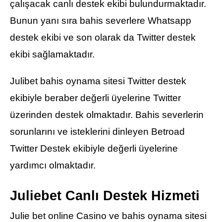
çalışacak canlı destek ekibi bulundurmaktadır.
Bunun yanı sıra bahis severlere Whatsapp
destek ekibi ve son olarak da Twitter destek
ekibi sağlamaktadır.
Julibet bahis oynama sitesi Twitter destek
ekibiyle beraber değerli üyelerine Twitter
üzerinden destek olmaktadır. Bahis severlerin
sorunlarını ve isteklerini dinleyen Betroad
Twitter Destek ekibiyle değerli üyelerine
yardımcı olmaktadır.
Juliebet Canlı Destek Hizmeti
Julie bet online Casino ve bahis oynama sitesi