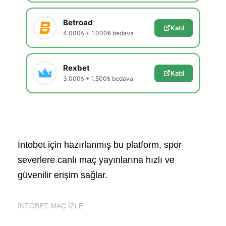
Betroad
Katıl
4.000₺ + 1.000₺ bedava
Rexbet
Katıl
3.000₺ + 1.500₺ bedava
İntobet için hazırlanmış bu platform, spor
severlere canlı maç yayınlarına hızlı ve
güvenilir erişim sağlar.
İNTOBET MAÇ İZLE