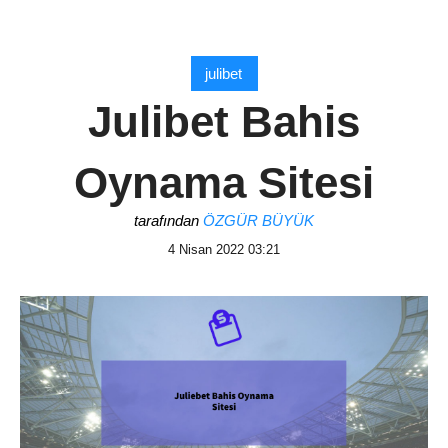
julibet
Julibet Bahis
Oynama Sitesi
tarafından
ÖZGÜR BÜYÜK
4 Nisan 2022 03:21