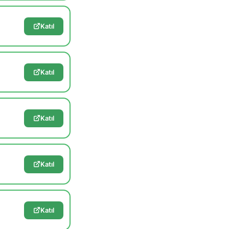
Katıl
Katıl
Katıl
Katıl
Katıl