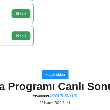
Katıl
Katıl
kaçak iddaa
a Programı Canlı Son
tarafından
ÖZGÜR BÜYÜK
22 Kasım 2022 21:41