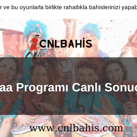
r ve bu oyunlarla birlikte rahatlıkla bahislerinizi yapabi