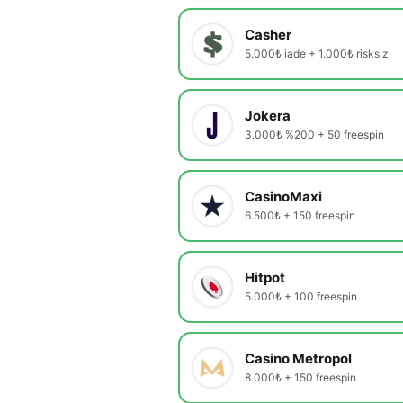
Casher
5.000₺ iade + 1.000₺ risksiz
Jokera
3.000₺ %200 + 50 freespin
CasinoMaxi
6.500₺ + 150 freespin
Hitpot
5.000₺ + 100 freespin
Casino Metropol
8.000₺ + 150 freespin