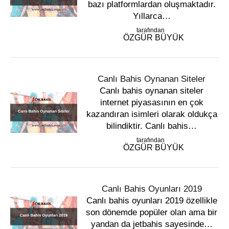
bazı platformlardan oluşmaktadır.
Yıllarca…
tarafından
ÖZGÜR BÜYÜK
Canlı Bahis Oynanan Siteler
Canlı bahis oynanan siteler
internet piyasasının en çok
kazandıran isimleri olarak oldukça
bilindiktir. Canlı bahis…
tarafından
ÖZGÜR BÜYÜK
Canlı Bahis Oyunları 2019
Canlı bahis oyunları 2019 özellikle
son dönemde popüler olan ama bir
yandan da jetbahis sayesinde…