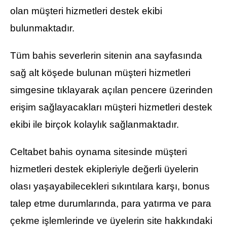
olan müşteri hizmetleri destek ekibi
bulunmaktadır.
Tüm bahis severlerin sitenin ana sayfasında
sağ alt köşede bulunan müşteri hizmetleri
simgesine tıklayarak açılan pencere üzerinden
erişim sağlayacakları müşteri hizmetleri destek
ekibi ile birçok kolaylık sağlanmaktadır.
Celtabet bahis oynama sitesinde müşteri
hizmetleri destek ekipleriyle değerli üyelerin
olası yaşayabilecekleri sıkıntılara karşı, bonus
talep etme durumlarında, para yatırma ve para
çekme işlemlerinde ve üyelerin site hakkındaki