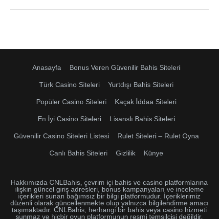
Anasayfa
Bonus Veren Güvenilir Bahis Siteleri
Türk Casino Siteleri
Yurtdışı Bahis Siteleri
Popüler Casino Siteleri
Kaçak İddaa Siteleri
En İyi Casino Siteleri
Lisanslı Bahis Siteleri
Güvenilir Casino Siteleri Listesi
Rulet Siteleri – Rulet Oyna
Canlı Bahis Siteleri
Gizlilik
Künye
Hakkımızda CNLBahis, çevrim içi bahis ve casino platformlarına
ilişkin güncel giriş adresleri, bonus kampanyaları ve inceleme
içerikleri sunan bağımsız bir bilgi platformudur. İçeriklerimiz
düzenli olarak güncellenmekte olup yalnızca bilgilendirme amacı
taşımaktadır. CNLBahis, herhangi bir bahis veya casino hizmeti
sunmaz ve hiçbir oyun platformunun resmi temsilcisi değildir.