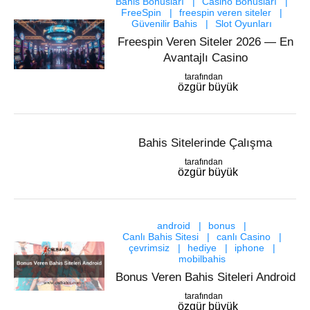
Bahis Bonusları
Casino Bonusları
FreeSpin
freespin veren siteler
Güvenilir Bahis
Slot Oyunları
Freespin Veren Siteler 2026 — En
Avantajlı Casino
tarafından
özgür büyük
Bahis Sitelerinde Çalışma
tarafından
özgür büyük
android
bonus
Canlı Bahis Sitesi
canlı Casino
çevrimsiz
hediye
iphone
mobilbahis
Bonus Veren Bahis Siteleri Android
tarafından
özgür büyük