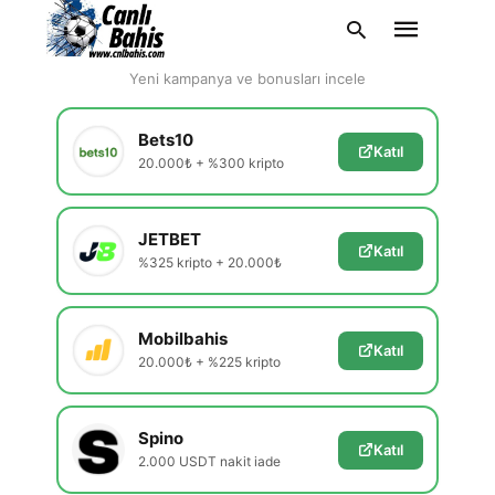
En Güvenilir Siteler
Yeni kampanya ve bonusları incele
Bets10
Katıl
20.000₺ + %300 kripto
Type
your
search
query
JETBET
and
Katıl
hit
%325 kripto + 20.000₺
enter:
Mobilbahis
Katıl
20.000₺ + %225 kripto
Spino
Katıl
2.000 USDT nakit iade