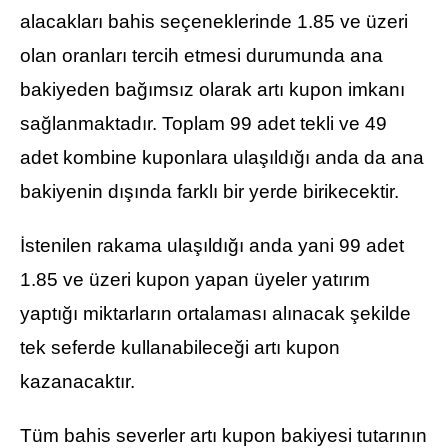
alacakları bahis seçeneklerinde 1.85 ve üzeri
olan oranları tercih etmesi durumunda ana
bakiyeden bağımsız olarak artı kupon imkanı
sağlanmaktadır. Toplam 99 adet tekli ve 49
adet kombine kuponlara ulaşıldığı anda da ana
bakiyenin dışında farklı bir yerde birikecektir.
İstenilen rakama ulaşıldığı anda yani 99 adet
1.85 ve üzeri kupon yapan üyeler yatırım
yaptığı miktarların ortalaması alınacak şekilde
tek seferde kullanabileceği artı kupon
kazanacaktır.
Tüm bahis severler artı kupon bakiyesi tutarının