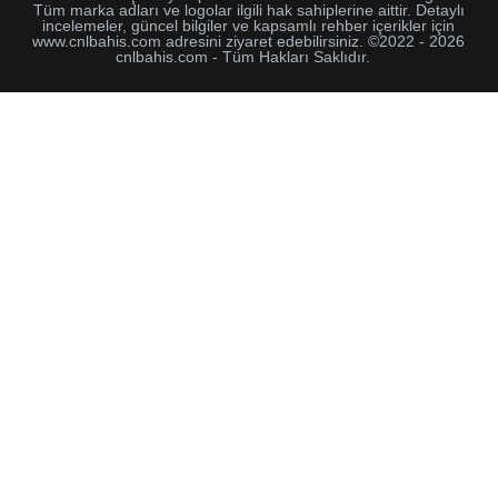
Tüm marka adları ve logolar ilgili hak sahiplerine aittir. Detaylı
incelemeler, güncel bilgiler ve kapsamlı rehber içerikler için
www.cnlbahis.com adresini ziyaret edebilirsiniz. ©2022 - 2026
cnlbahis.com - Tüm Hakları Saklıdır.