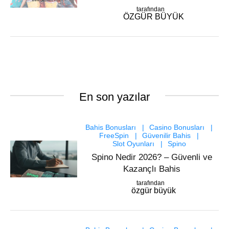
tarafından
ÖZGÜR BÜYÜK
En son yazılar
Bahis Bonusları
Casino Bonusları
FreeSpin
Güvenilir Bahis
Slot Oyunları
Spino
Spino Nedir 2026? – Güvenli ve
Kazançlı Bahis
tarafından
özgür büyük