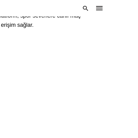
platform, spor severlere canlı maç
 erişim sağlar.
Type
your
search
query
and
hit
enter: