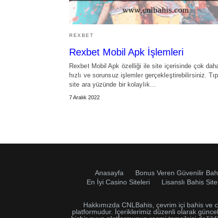
REXBET
Rexbet Mobil Apk İşlemleri
Rexbet Mobil Apk özelliği ile site içerisinde çok dah
hızlı ve sorunsuz işlemler gerçekleştirebilirsiniz. Tı
site ara yüzünde bir kolaylık…
7 Aralık 2022
Anasayfa
Bonus Veren Güvenilir Bahi
En İyi Casino Siteleri
Lisanslı Bahis Site
Hakkımızda CNLBahis, çevrim içi bahis ve cas
platformudur. İçeriklerimiz düzenli olarak gün