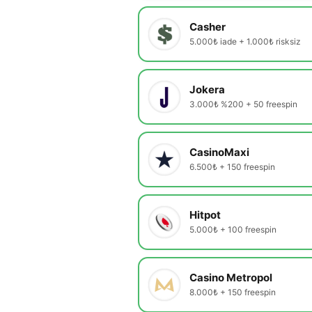
Casher
5.000₺ iade + 1.000₺ risksiz
Jokera
3.000₺ %200 + 50 freespin
CasinoMaxi
6.500₺ + 150 freespin
Hitpot
5.000₺ + 100 freespin
Casino Metropol
8.000₺ + 150 freespin