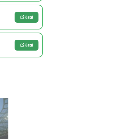
Katıl
Katıl