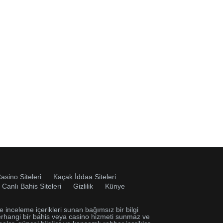
asino Siteleri
Kaçak İddaa Siteleri
Canlı Bahis Siteleri
Gizlilik
Künye
 inceleme içerikleri sunan bağımsız bir bilgi
erhangi bir bahis veya casino hizmeti sunmaz ve