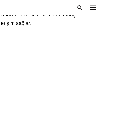
platform, spor severlere canlı maç
 erişim sağlar.
Type
your
search
query
and
hit
enter: