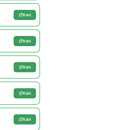
Katıl
Katıl
Katıl
Katıl
Katıl