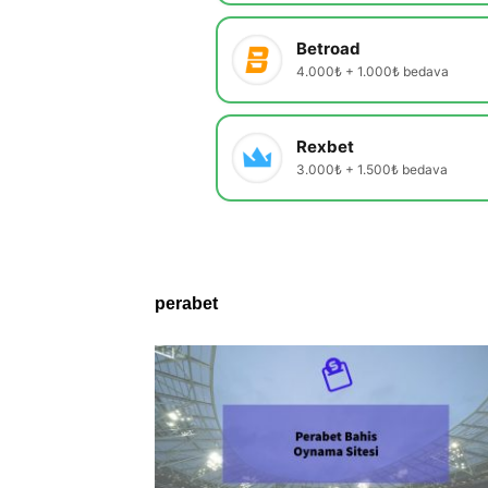
Betroad
4.000₺ + 1.000₺ bedava
Rexbet
3.000₺ + 1.500₺ bedava
perabet