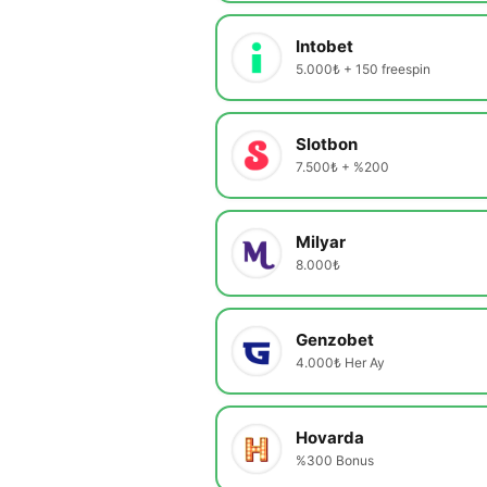
Intobet
5.000₺ + 150 freespin
Slotbon
7.500₺ + %200
Milyar
8.000₺
Genzobet
4.000₺ Her Ay
Hovarda
%300 Bonus