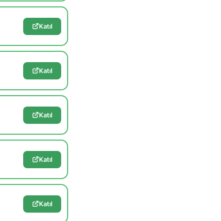
Katıl
Katıl
Katıl
Katıl
Katıl