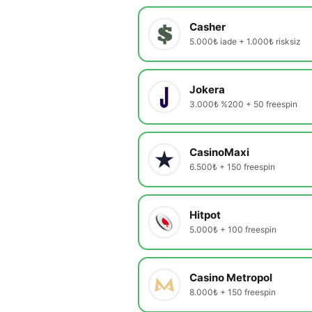
Casher
5.000₺ iade + 1.000₺ risksiz
Jokera
3.000₺ %200 + 50 freespin
CasinoMaxi
6.500₺ + 150 freespin
Hitpot
5.000₺ + 100 freespin
Casino Metropol
8.000₺ + 150 freespin