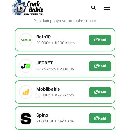
En Güvenilir Siteler
Yeni kampanya ve bonusları incele
Bets10
Katıl
20.000₺ + %300 kripto
Type
your
search
query
JETBET
and
Katıl
hit
%325 kripto + 20.000₺
enter:
Mobilbahis
Katıl
20.000₺ + %225 kripto
Spino
Katıl
2.000 USDT nakit iade