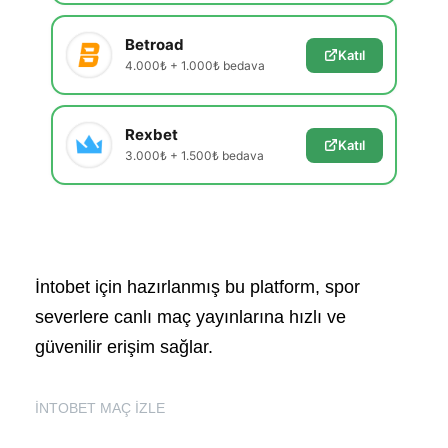
Betroad
Katıl
4.000₺ + 1.000₺ bedava
Rexbet
Katıl
3.000₺ + 1.500₺ bedava
İntobet için hazırlanmış bu platform, spor
severlere canlı maç yayınlarına hızlı ve
güvenilir erişim sağlar.
İNTOBET MAÇ İZLE