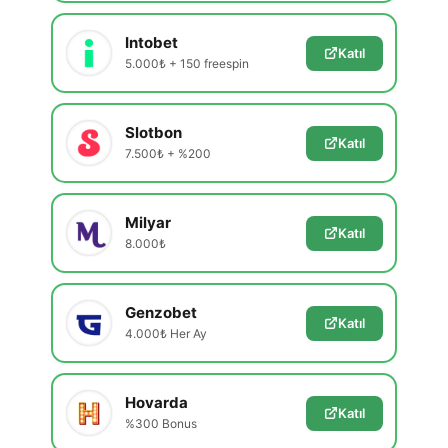
Intobet
Katıl
5.000₺ + 150 freespin
Slotbon
Katıl
7.500₺ + %200
Milyar
Katıl
8.000₺
Genzobet
Katıl
4.000₺ Her Ay
Hovarda
Katıl
%300 Bonus