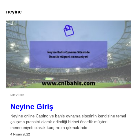
neyine
NEYINE
Neyine Giriş
Neyine online Casino ve bahis oynama sitesinin kendisine temel
çalışma prensibi olarak edindiği birinci öncelik müşteri
memnuniyeti olarak karşımıza çıkmaktadır.…
4 Nisan 2022