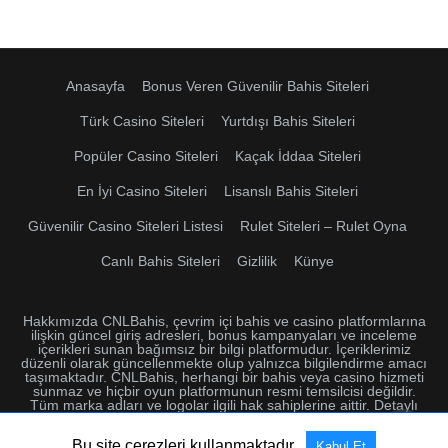
Anasayfa
Bonus Veren Güvenilir Bahis Siteleri
Türk Casino Siteleri
Yurtdışı Bahis Siteleri
Popüler Casino Siteleri
Kaçak İddaa Siteleri
En İyi Casino Siteleri
Lisanslı Bahis Siteleri
Güvenilir Casino Siteleri Listesi
Rulet Siteleri – Rulet Oyna
Canlı Bahis Siteleri
Gizlilik
Künye
Hakkımızda CNLBahis, çevrim içi bahis ve casino platformlarına
ilişkin güncel giriş adresleri, bonus kampanyaları ve inceleme
içerikleri sunan bağımsız bir bilgi platformudur. İçeriklerimiz
düzenli olarak güncellenmekte olup yalnızca bilgilendirme amacı
taşımaktadır. CNLBahis, herhangi bir bahis veya casino hizmeti
sunmaz ve hiçbir oyun platformunun resmi temsilcisi değildir.
Tüm marka adları ve logolar ilgili hak sahiplerine aittir. Detaylı
incelemeler, güncel bilgiler ve kapsamlı rehber içerikler için
www.cnlbahis.com adresini ziyaret edebilirsiniz. ©2022 - 2026
Bu site çerezleri kullanmaktadır.
cnlbahis.com - Tüm Hakları Saklıdır.
Kabul Et