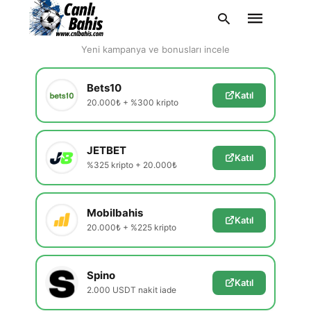
En Güvenilir Siteler
Yeni kampanya ve bonusları incele
Bets10
Katıl
20.000₺ + %300 kripto
Type
your
search
query
JETBET
and
Katıl
hit
%325 kripto + 20.000₺
enter:
Mobilbahis
Katıl
20.000₺ + %225 kripto
Spino
Katıl
2.000 USDT nakit iade