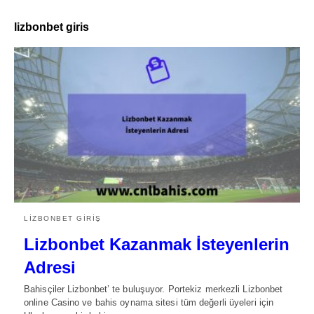
lizbonbet giris
LIZBONBET GIRIŞ
Lizbonbet Kazanmak İsteyenlerin
Adresi
Bahisçiler Lizbonbet’ te buluşuyor. Portekiz merkezli Lizbonbet
online Casino ve bahis oynama sitesi tüm değerli üyeleri için