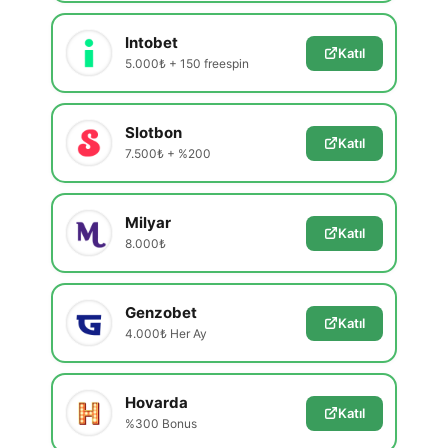
Intobet
Katıl
5.000₺ + 150 freespin
Slotbon
Katıl
7.500₺ + %200
Milyar
Katıl
8.000₺
Genzobet
Katıl
4.000₺ Her Ay
Hovarda
Katıl
%300 Bonus