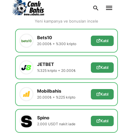
En Güvenilir Siteler
Yeni kampanya ve bonusları incele
Bets10
Katıl
20.000₺ + %300 kripto
Type
your
search
query
JETBET
and
Katıl
hit
%325 kripto + 20.000₺
enter:
Mobilbahis
Katıl
20.000₺ + %225 kripto
Spino
Katıl
2.000 USDT nakit iade