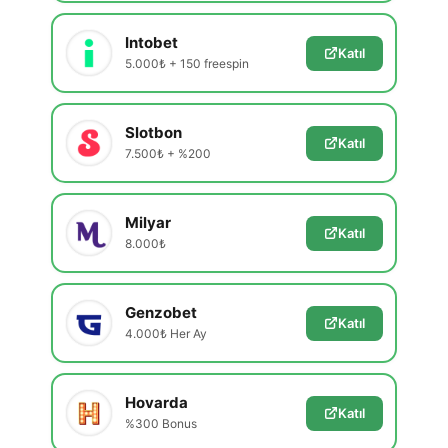
Intobet
Katıl
5.000₺ + 150 freespin
Slotbon
Katıl
7.500₺ + %200
Milyar
Katıl
8.000₺
Genzobet
Katıl
4.000₺ Her Ay
Hovarda
Katıl
%300 Bonus