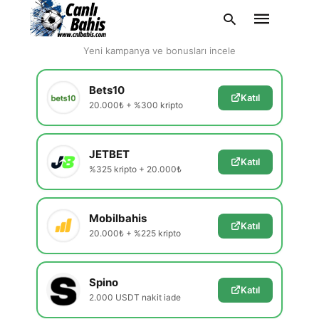
En Güvenilir Siteler
Yeni kampanya ve bonusları incele
Bets10
Katıl
20.000₺ + %300 kripto
Type
your
search
query
JETBET
and
Katıl
hit
%325 kripto + 20.000₺
enter:
Mobilbahis
Katıl
20.000₺ + %225 kripto
Spino
Katıl
2.000 USDT nakit iade