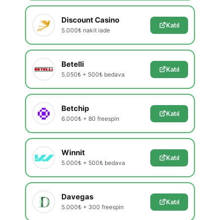
Discount Casino
Katıl
5.000₺ nakit iade
Betelli
Katıl
5.050₺ + 500₺ bedava
Betchip
Katıl
6.000₺ + 80 freespin
Winnit
Katıl
5.000₺ + 500₺ bedava
Davegas
Katıl
5.000₺ + 300 freespin