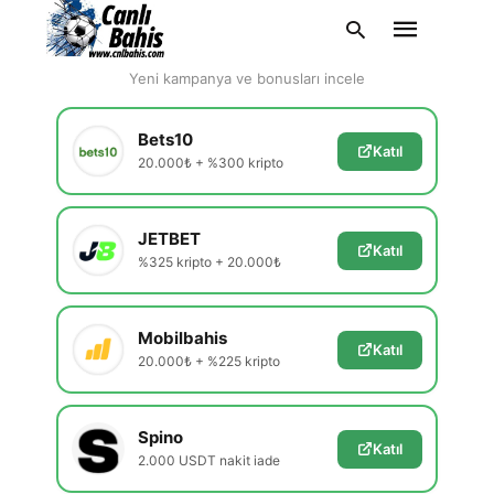
En Güvenilir Siteler
Yeni kampanya ve bonusları incele
Bets10
Katıl
20.000₺ + %300 kripto
Type
your
search
query
JETBET
and
Katıl
hit
%325 kripto + 20.000₺
enter:
Mobilbahis
Katıl
20.000₺ + %225 kripto
Spino
Katıl
2.000 USDT nakit iade