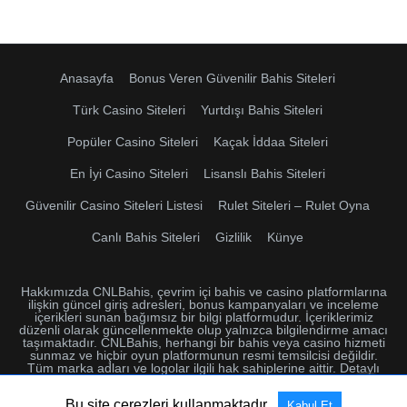
Anasayfa
Bonus Veren Güvenilir Bahis Siteleri
Türk Casino Siteleri
Yurtdışı Bahis Siteleri
Popüler Casino Siteleri
Kaçak İddaa Siteleri
En İyi Casino Siteleri
Lisanslı Bahis Siteleri
Güvenilir Casino Siteleri Listesi
Rulet Siteleri – Rulet Oyna
Canlı Bahis Siteleri
Gizlilik
Künye
Hakkımızda CNLBahis, çevrim içi bahis ve casino platformlarına
ilişkin güncel giriş adresleri, bonus kampanyaları ve inceleme
içerikleri sunan bağımsız bir bilgi platformudur. İçeriklerimiz
düzenli olarak güncellenmekte olup yalnızca bilgilendirme amacı
taşımaktadır. CNLBahis, herhangi bir bahis veya casino hizmeti
sunmaz ve hiçbir oyun platformunun resmi temsilcisi değildir.
Tüm marka adları ve logolar ilgili hak sahiplerine aittir. Detaylı
incelemeler, güncel bilgiler ve kapsamlı rehber içerikler için
www.cnlbahis.com adresini ziyaret edebilirsiniz. ©2022 - 2026
Bu site çerezleri kullanmaktadır.
cnlbahis.com - Tüm Hakları Saklıdır.
Kabul Et