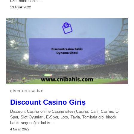
üzerinden bahis…
13 Aralık 2022
DISCOUNTCASINO
Discount Casino Giriş
Discount Casino online Casino sitesi Casino, Canlı Casino, E-
Spor, Slot Oyunları, E-Spor, Loto, Tavla, Tombala gibi birçok
bahis seçeneğini bahis…
4 Nisan 2022