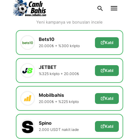
En Güvenilir Siteler
Yeni kampanya ve bonusları incele
Bets10
Katıl
20.000₺ + %300 kripto
Type
your
search
query
JETBET
and
Katıl
hit
%325 kripto + 20.000₺
enter:
Mobilbahis
Katıl
20.000₺ + %225 kripto
Spino
Katıl
2.000 USDT nakit iade