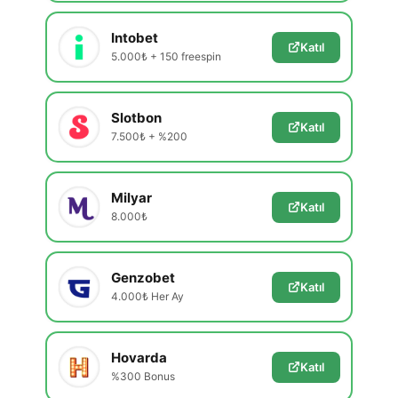
Intobet
Katıl
5.000₺ + 150 freespin
Slotbon
Katıl
7.500₺ + %200
Milyar
Katıl
8.000₺
Genzobet
Katıl
4.000₺ Her Ay
Hovarda
Katıl
%300 Bonus