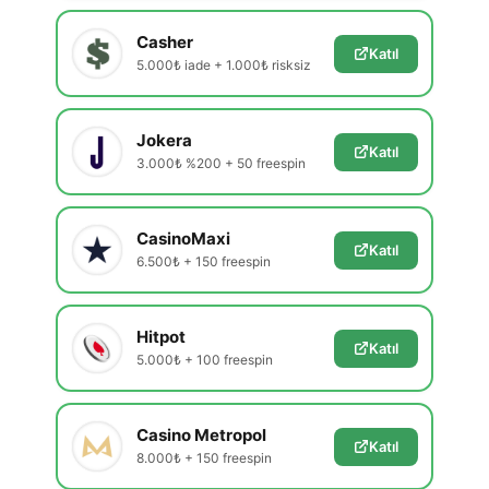
Casher
Katıl
5.000₺ iade + 1.000₺ risksiz
Jokera
Katıl
3.000₺ %200 + 50 freespin
CasinoMaxi
Katıl
6.500₺ + 150 freespin
Hitpot
Katıl
5.000₺ + 100 freespin
Casino Metropol
Katıl
8.000₺ + 150 freespin