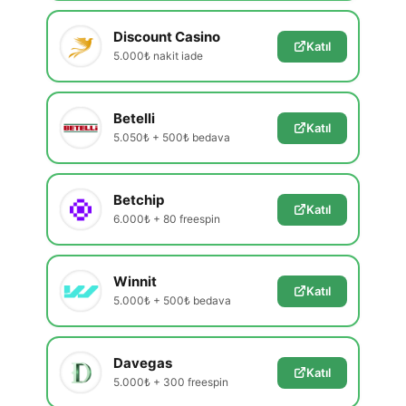
Discount Casino
Katıl
5.000₺ nakit iade
Betelli
Katıl
5.050₺ + 500₺ bedava
Betchip
Katıl
6.000₺ + 80 freespin
Winnit
Katıl
5.000₺ + 500₺ bedava
Davegas
Katıl
5.000₺ + 300 freespin