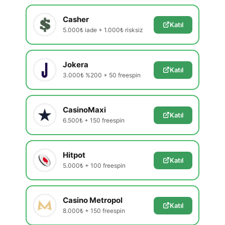
Casher
Katıl
5.000₺ iade + 1.000₺ risksiz
Jokera
Katıl
3.000₺ %200 + 50 freespin
CasinoMaxi
Katıl
6.500₺ + 150 freespin
Hitpot
Katıl
5.000₺ + 100 freespin
Casino Metropol
Katıl
8.000₺ + 150 freespin