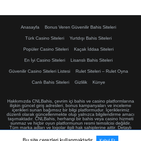
Anasayfa
Bonus Veren Güvenilir Bahis Siteleri
Türk Casino Siteleri
Yurtdışı Bahis Siteleri
Popüler Casino Siteleri
Kaçak İddaa Siteleri
En İyi Casino Siteleri
Lisanslı Bahis Siteleri
Güvenilir Casino Siteleri Listesi
Rulet Siteleri – Rulet Oyna
Canlı Bahis Siteleri
Gizlilik
Künye
Hakkımızda CNLBahis, çevrim içi bahis ve casino platformlarına
ilişkin güncel giriş adresleri, bonus kampanyaları ve inceleme
içerikleri sunan bağımsız bir bilgi platformudur. İçeriklerimiz
düzenli olarak güncellenmekte olup yalnızca bilgilendirme amacı
taşımaktadır. CNLBahis, herhangi bir bahis veya casino hizmeti
sunmaz ve hiçbir oyun platformunun resmi temsilcisi değildir.
Tüm marka adları ve logolar ilgili hak sahiplerine aittir. Detaylı
incelemeler, güncel bilgiler ve kapsamlı rehber içerikler için
www.cnlbahis.com adresini ziyaret edebilirsiniz. ©2022 - 2026
Bu site çerezleri kullanmaktadır.
cnlbahis.com - Tüm Hakları Saklıdır.
Kabul Et