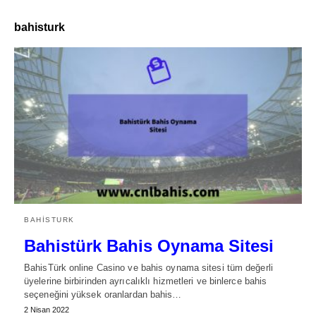
bahisturk
BAHISTURK
Bahistürk Bahis Oynama Sitesi
BahisTürk online Casino ve bahis oynama sitesi tüm değerli
üyelerine birbirinden ayrıcalıklı hizmetleri ve binlerce bahis
seçeneğini yüksek oranlardan bahis…
2 Nisan 2022