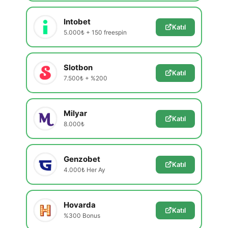
Intobet
Katıl
5.000₺ + 150 freespin
Slotbon
Katıl
7.500₺ + %200
Milyar
Katıl
8.000₺
Genzobet
Katıl
4.000₺ Her Ay
Hovarda
Katıl
%300 Bonus