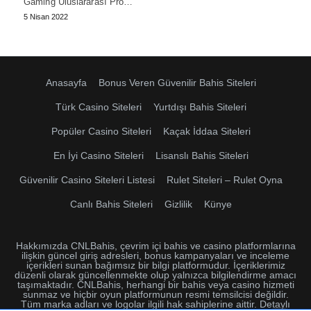
Gaming Uluslararası Pro…
5 Nisan 2022
Anasayfa
Bonus Veren Güvenilir Bahis Siteleri
Türk Casino Siteleri
Yurtdışı Bahis Siteleri
Popüler Casino Siteleri
Kaçak İddaa Siteleri
En İyi Casino Siteleri
Lisanslı Bahis Siteleri
Güvenilir Casino Siteleri Listesi
Rulet Siteleri – Rulet Oyna
Canlı Bahis Siteleri
Gizlilik
Künye
Hakkımızda CNLBahis, çevrim içi bahis ve casino platformlarına
ilişkin güncel giriş adresleri, bonus kampanyaları ve inceleme
içerikleri sunan bağımsız bir bilgi platformudur. İçeriklerimiz
düzenli olarak güncellenmekte olup yalnızca bilgilendirme amacı
taşımaktadır. CNLBahis, herhangi bir bahis veya casino hizmeti
sunmaz ve hiçbir oyun platformunun resmi temsilcisi değildir.
Tüm marka adları ve logolar ilgili hak sahiplerine aittir. Detaylı