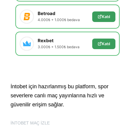
Betroad
Katıl
4.000₺ + 1.000₺ bedava
Rexbet
Katıl
3.000₺ + 1.500₺ bedava
İntobet için hazırlanmış bu platform, spor
severlere canlı maç yayınlarına hızlı ve
güvenilir erişim sağlar.
İNTOBET MAÇ İZLE