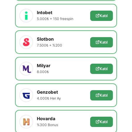
Intobet
Katıl
5.000₺ + 150 freespin
Slotbon
Katıl
7.500₺ + %200
Milyar
Katıl
8.000₺
Genzobet
Katıl
4.000₺ Her Ay
Hovarda
Katıl
%300 Bonus