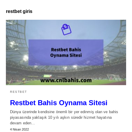
restbet giris
RESTBET
Restbet Bahis Oynama Sitesi
Dünya üzerinde kendisine önemli bir yer edinmiş olan ve bahis
piyasasında yaklaşık 10 yılı aşkın süredir hizmet hayatına
devam eden…
4 Nisan 2022