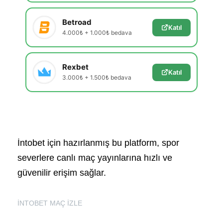
Betroad
Katıl
4.000₺ + 1.000₺ bedava
Rexbet
Katıl
3.000₺ + 1.500₺ bedava
İntobet için hazırlanmış bu platform, spor
severlere canlı maç yayınlarına hızlı ve
güvenilir erişim sağlar.
İNTOBET MAÇ İZLE