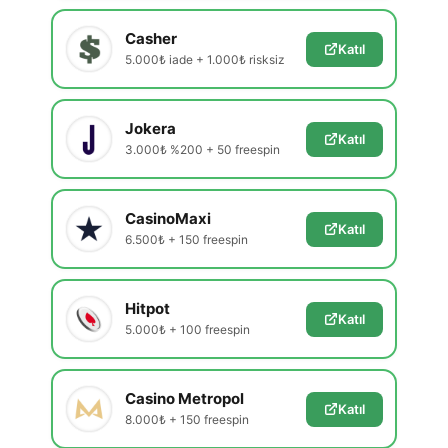
Casher
Katıl
5.000₺ iade + 1.000₺ risksiz
Jokera
Katıl
3.000₺ %200 + 50 freespin
CasinoMaxi
Katıl
6.500₺ + 150 freespin
Hitpot
Katıl
5.000₺ + 100 freespin
Casino Metropol
Katıl
8.000₺ + 150 freespin