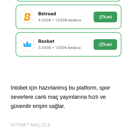
Betroad
Katıl
4.000₺ + 1.000₺ bedava
Rexbet
Katıl
3.000₺ + 1.500₺ bedava
İntobet için hazırlanmış bu platform, spor
severlere canlı maç yayınlarına hızlı ve
güvenilir erişim sağlar.
İNTOBET MAÇ İZLE