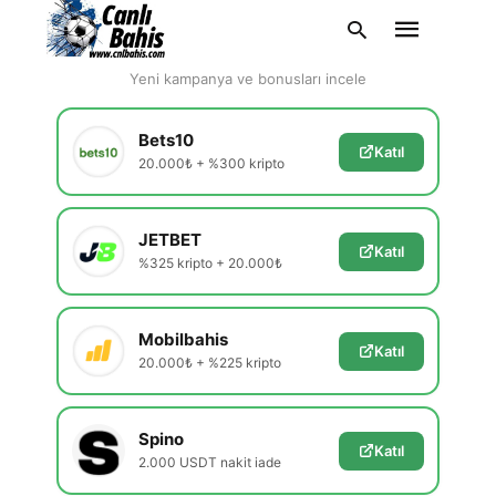
En Güvenilir Siteler
Yeni kampanya ve bonusları incele
Bets10
Katıl
20.000₺ + %300 kripto
Type
your
search
query
JETBET
and
Katıl
hit
%325 kripto + 20.000₺
enter:
Mobilbahis
Katıl
20.000₺ + %225 kripto
Spino
Katıl
2.000 USDT nakit iade