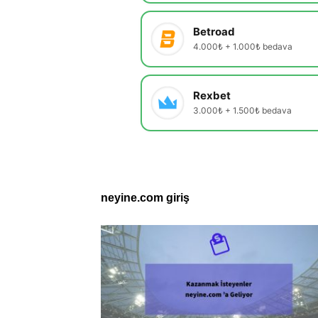
Betroad
4.000₺ + 1.000₺ bedava
Rexbet
3.000₺ + 1.500₺ bedava
neyine.com giriş