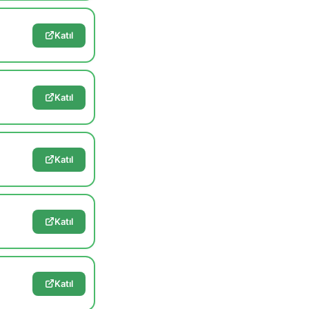
Katıl
Katıl
Katıl
Katıl
Katıl