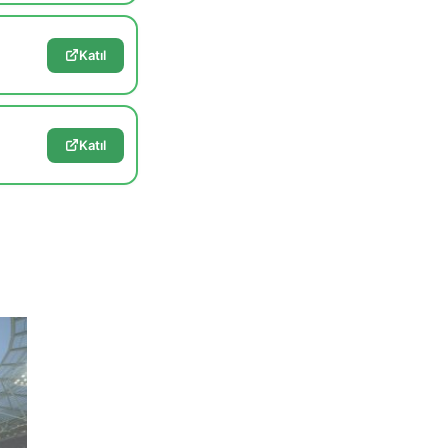
Katıl
Katıl