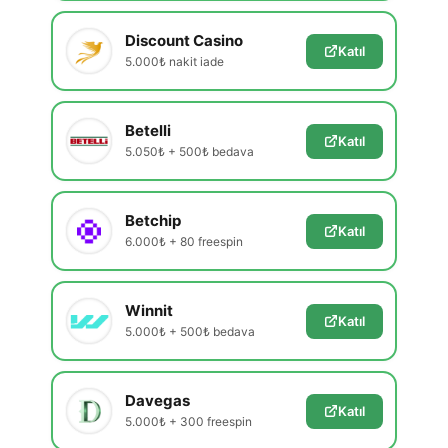
Discount Casino
Katıl
5.000₺ nakit iade
Betelli
Katıl
5.050₺ + 500₺ bedava
Betchip
Katıl
6.000₺ + 80 freespin
Winnit
Katıl
5.000₺ + 500₺ bedava
Davegas
Katıl
5.000₺ + 300 freespin