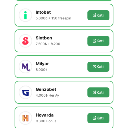
Intobet
Katıl
5.000₺ + 150 freespin
Slotbon
Katıl
7.500₺ + %200
Milyar
Katıl
8.000₺
Genzobet
Katıl
4.000₺ Her Ay
Hovarda
Katıl
%300 Bonus