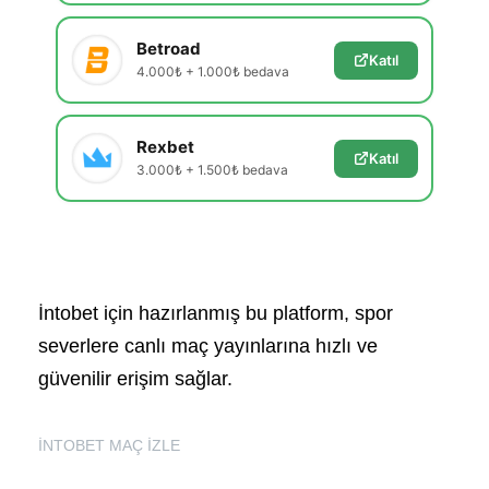
Betroad
Katıl
4.000₺ + 1.000₺ bedava
Rexbet
Katıl
3.000₺ + 1.500₺ bedava
İntobet için hazırlanmış bu platform, spor
severlere canlı maç yayınlarına hızlı ve
güvenilir erişim sağlar.
İNTOBET MAÇ İZLE