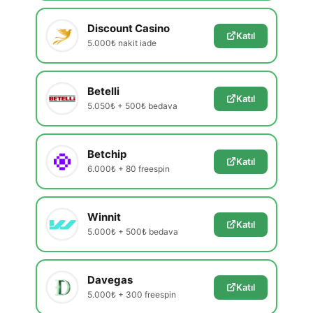
Discount Casino
Katıl
5.000₺ nakit iade
Betelli
Katıl
5.050₺ + 500₺ bedava
Betchip
Katıl
6.000₺ + 80 freespin
Winnit
Katıl
5.000₺ + 500₺ bedava
Davegas
Katıl
5.000₺ + 300 freespin