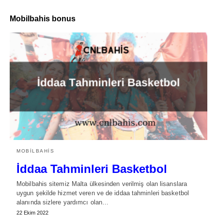
Mobilbahis bonus
MOBILBAHIS
İddaa Tahminleri Basketbol
Mobilbahis sitemiz Malta ülkesinden verilmiş olan lisanslara
uygun şekilde hizmet veren ve de iddaa tahminleri basketbol
alanında sizlere yardımcı olan…
22 Ekim 2022