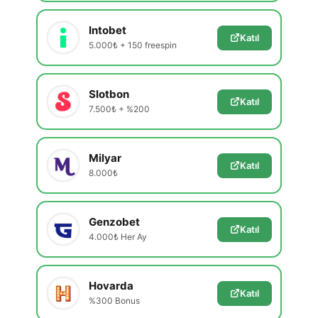
Intobet
Katıl
5.000₺ + 150 freespin
Slotbon
Katıl
7.500₺ + %200
Milyar
Katıl
8.000₺
Genzobet
Katıl
4.000₺ Her Ay
Hovarda
Katıl
%300 Bonus