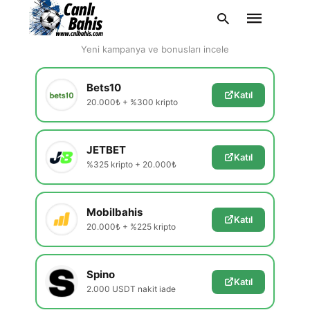
En Güvenilir Siteler
Yeni kampanya ve bonusları incele
Bets10
Katıl
20.000₺ + %300 kripto
Type
your
search
query
JETBET
and
Katıl
hit
%325 kripto + 20.000₺
enter:
Mobilbahis
Katıl
20.000₺ + %225 kripto
Spino
Katıl
2.000 USDT nakit iade