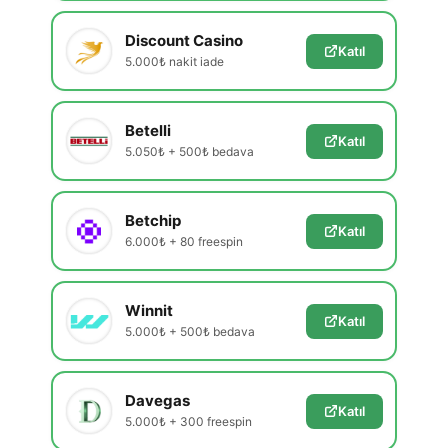
Discount Casino
Katıl
5.000₺ nakit iade
Betelli
Katıl
5.050₺ + 500₺ bedava
Betchip
Katıl
6.000₺ + 80 freespin
Winnit
Katıl
5.000₺ + 500₺ bedava
Davegas
Katıl
5.000₺ + 300 freespin