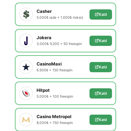
Casher
Katıl
5.000₺ iade + 1.000₺ risksiz
Jokera
Katıl
3.000₺ %200 + 50 freespin
CasinoMaxi
Katıl
6.500₺ + 150 freespin
Hitpot
Katıl
5.000₺ + 100 freespin
Casino Metropol
Katıl
8.000₺ + 150 freespin