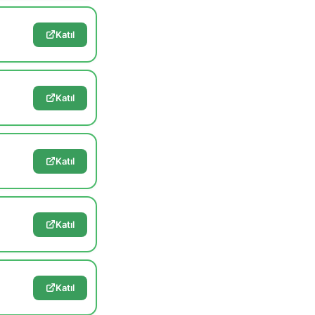
Katıl
Katıl
Katıl
Katıl
Katıl