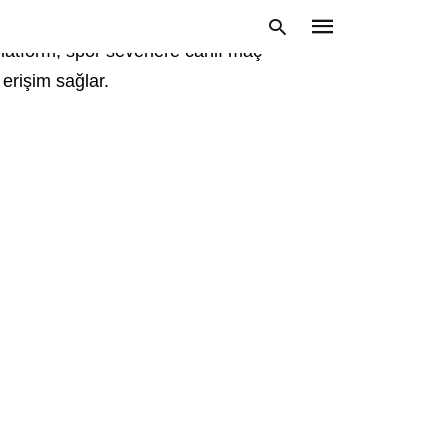
platform, spor severlere canlı maç
 erişim sağlar.
Type
your
search
query
and
hit
enter: