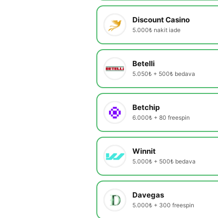
Discount Casino
5.000₺ nakit iade
Betelli
5.050₺ + 500₺ bedava
Betchip
6.000₺ + 80 freespin
Winnit
5.000₺ + 500₺ bedava
Davegas
5.000₺ + 300 freespin