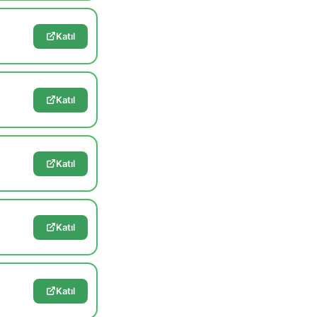
Katıl
Katıl
Katıl
Katıl
Katıl