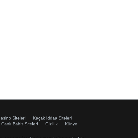
asino Siteleri
Kaçak İddaa Siteleri
Canlı Bahis Siteleri
Gizlilik
Künye