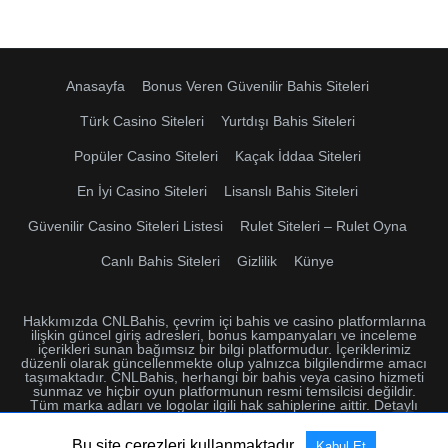
Anasayfa
Bonus Veren Güvenilir Bahis Siteleri
Türk Casino Siteleri
Yurtdışı Bahis Siteleri
Popüler Casino Siteleri
Kaçak İddaa Siteleri
En İyi Casino Siteleri
Lisanslı Bahis Siteleri
Güvenilir Casino Siteleri Listesi
Rulet Siteleri – Rulet Oyna
Canlı Bahis Siteleri
Gizlilik
Künye
Hakkımızda CNLBahis, çevrim içi bahis ve casino platformlarına
ilişkin güncel giriş adresleri, bonus kampanyaları ve inceleme
içerikleri sunan bağımsız bir bilgi platformudur. İçeriklerimiz
düzenli olarak güncellenmekte olup yalnızca bilgilendirme amacı
taşımaktadır. CNLBahis, herhangi bir bahis veya casino hizmeti
sunmaz ve hiçbir oyun platformunun resmi temsilcisi değildir.
Tüm marka adları ve logolar ilgili hak sahiplerine aittir. Detaylı
incelemeler, güncel bilgiler ve kapsamlı rehber içerikler için
www.cnlbahis.com adresini ziyaret edebilirsiniz. ©2022 - 2026
Bu site çerezleri kullanmaktadır.
cnlbahis.com - Tüm Hakları Saklıdır.
Kabul Et