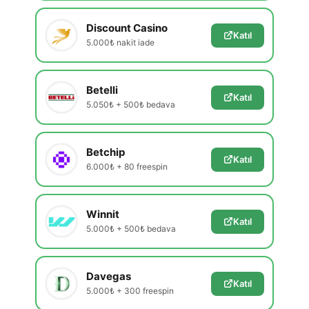
Discount Casino
Katıl
5.000₺ nakit iade
Betelli
Katıl
5.050₺ + 500₺ bedava
Betchip
Katıl
6.000₺ + 80 freespin
Winnit
Katıl
5.000₺ + 500₺ bedava
Davegas
Katıl
5.000₺ + 300 freespin