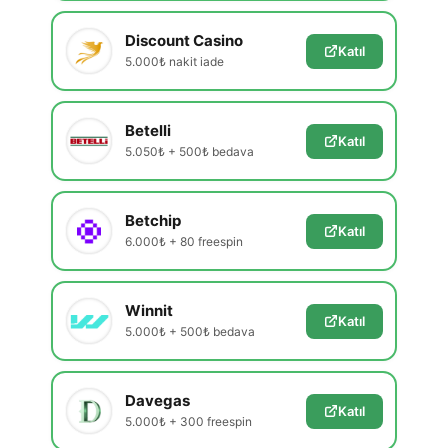
Discount Casino
Katıl
5.000₺ nakit iade
Betelli
Katıl
5.050₺ + 500₺ bedava
Betchip
Katıl
6.000₺ + 80 freespin
Winnit
Katıl
5.000₺ + 500₺ bedava
Davegas
Katıl
5.000₺ + 300 freespin