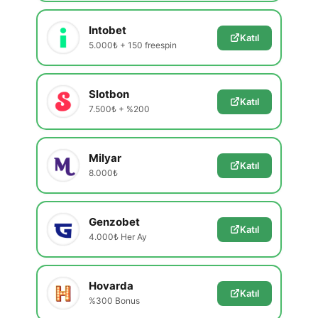
Intobet
Katıl
5.000₺ + 150 freespin
Slotbon
Katıl
7.500₺ + %200
Milyar
Katıl
8.000₺
Genzobet
Katıl
4.000₺ Her Ay
Hovarda
Katıl
%300 Bonus