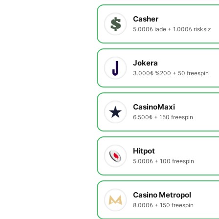
Casher
5.000₺ iade + 1.000₺ risksiz
Jokera
3.000₺ %200 + 50 freespin
CasinoMaxi
6.500₺ + 150 freespin
Hitpot
5.000₺ + 100 freespin
Casino Metropol
8.000₺ + 150 freespin