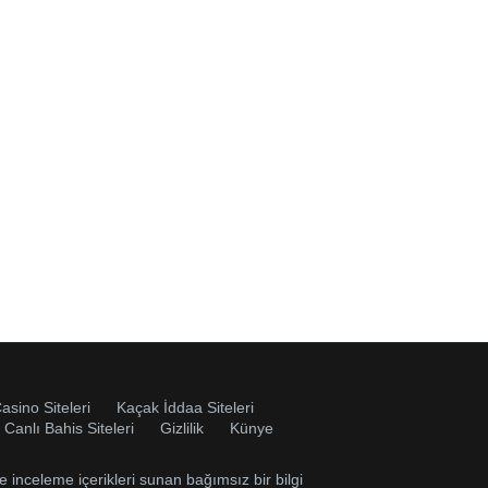
asino Siteleri
Kaçak İddaa Siteleri
Canlı Bahis Siteleri
Gizlilik
Künye
 inceleme içerikleri sunan bağımsız bir bilgi