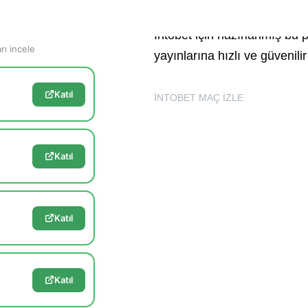
eler
İntobet için hazırlanmış bu 
ı incele
yayınlarına hızlı ve güvenilir
Katıl
İNTOBET MAÇ İZLE
Katıl
Katıl
Katıl