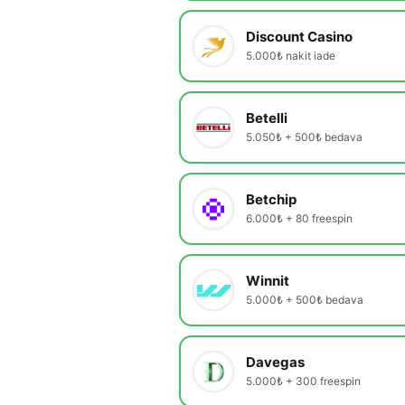
Discount Casino
5.000₺ nakit iade
Betelli
5.050₺ + 500₺ bedava
Betchip
6.000₺ + 80 freespin
Winnit
5.000₺ + 500₺ bedava
Davegas
5.000₺ + 300 freespin