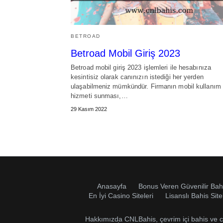
BETROAD
Betroad Mobil Giriş 2023
Betroad mobil giriş 2023 işlemleri ile hesabınıza
kesintisiz olarak canınızın istediği her yerden
ulaşabilmeniz mümkündür. Firmanın mobil kullanım
hizmeti sunması,…
29 Kasım 2022
Anasayfa
Bonus Veren Güvenilir Bahi
En İyi Casino Siteleri
Lisanslı Bahis Site
Hakkımızda CNLBahis, çevrim içi bahis ve cas