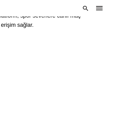
platform, spor severlere canlı maç
 erişim sağlar.
Type
your
search
query
and
hit
enter: