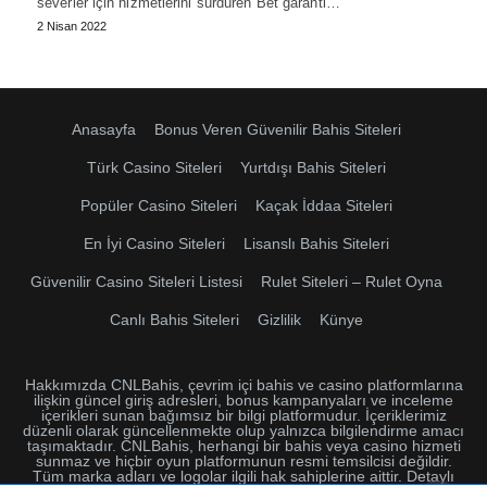
severler için hizmetlerini sürdüren Bet garanti…
2 Nisan 2022
Anasayfa
Bonus Veren Güvenilir Bahis Siteleri
Türk Casino Siteleri
Yurtdışı Bahis Siteleri
Popüler Casino Siteleri
Kaçak İddaa Siteleri
En İyi Casino Siteleri
Lisanslı Bahis Siteleri
Güvenilir Casino Siteleri Listesi
Rulet Siteleri – Rulet Oyna
Canlı Bahis Siteleri
Gizlilik
Künye
Hakkımızda CNLBahis, çevrim içi bahis ve casino platformlarına
ilişkin güncel giriş adresleri, bonus kampanyaları ve inceleme
içerikleri sunan bağımsız bir bilgi platformudur. İçeriklerimiz
düzenli olarak güncellenmekte olup yalnızca bilgilendirme amacı
taşımaktadır. CNLBahis, herhangi bir bahis veya casino hizmeti
sunmaz ve hiçbir oyun platformunun resmi temsilcisi değildir.
Tüm marka adları ve logolar ilgili hak sahiplerine aittir. Detaylı