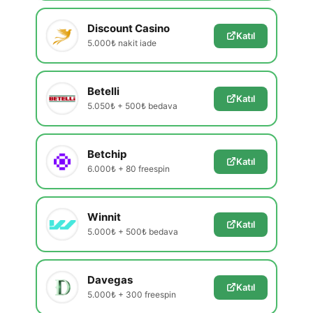
Discount Casino
Katıl
5.000₺ nakit iade
Betelli
Katıl
5.050₺ + 500₺ bedava
Betchip
Katıl
6.000₺ + 80 freespin
Winnit
Katıl
5.000₺ + 500₺ bedava
Davegas
Katıl
5.000₺ + 300 freespin