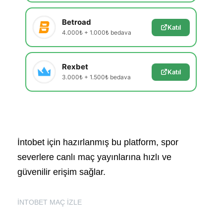
Betroad
Katıl
4.000₺ + 1.000₺ bedava
Rexbet
Katıl
3.000₺ + 1.500₺ bedava
İntobet için hazırlanmış bu platform, spor
severlere canlı maç yayınlarına hızlı ve
güvenilir erişim sağlar.
İNTOBET MAÇ İZLE