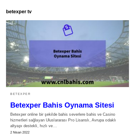
betexper tv
BETEXPER
Betexper Bahis Oynama Sitesi
Betexper online bir şekilde bahis severlere bahis ve Casino
hizmetleri sağlayan Uluslararası Pro Lisanslı, Avrupa odaklı
altyapı destekli, hızlı ve…
2 Nisan 2022