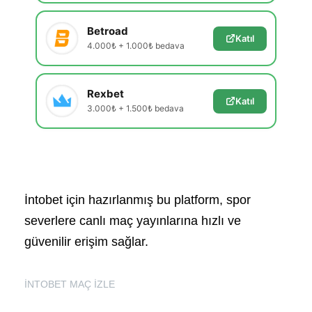
Betroad
Katıl
4.000₺ + 1.000₺ bedava
Rexbet
Katıl
3.000₺ + 1.500₺ bedava
İntobet için hazırlanmış bu platform, spor
severlere canlı maç yayınlarına hızlı ve
güvenilir erişim sağlar.
İNTOBET MAÇ İZLE