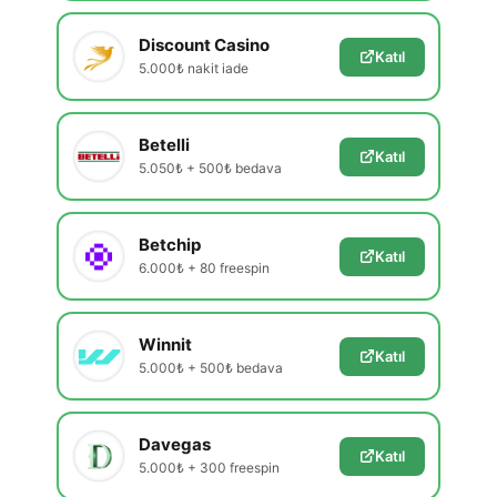
Discount Casino
Katıl
5.000₺ nakit iade
Betelli
Katıl
5.050₺ + 500₺ bedava
Betchip
Katıl
6.000₺ + 80 freespin
Winnit
Katıl
5.000₺ + 500₺ bedava
Davegas
Katıl
5.000₺ + 300 freespin