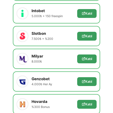
Intobet
Katıl
5.000₺ + 150 freespin
Slotbon
Katıl
7.500₺ + %200
Milyar
Katıl
8.000₺
Genzobet
Katıl
4.000₺ Her Ay
Hovarda
Katıl
%300 Bonus