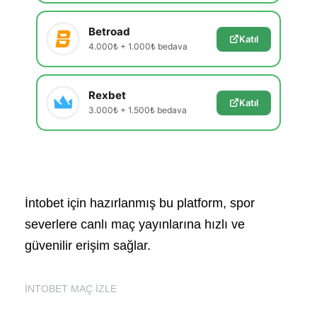
Betroad
Katıl
4.000₺ + 1.000₺ bedava
Rexbet
Katıl
3.000₺ + 1.500₺ bedava
İntobet için hazırlanmış bu platform, spor
severlere canlı maç yayınlarına hızlı ve
güvenilir erişim sağlar.
İNTOBET MAÇ İZLE