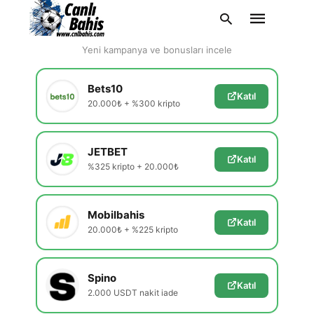
En Güvenilir Siteler
Yeni kampanya ve bonusları incele
Bets10
Katıl
20.000₺ + %300 kripto
Type
your
search
query
JETBET
and
Katıl
hit
%325 kripto + 20.000₺
enter:
Mobilbahis
Katıl
20.000₺ + %225 kripto
Spino
Katıl
2.000 USDT nakit iade