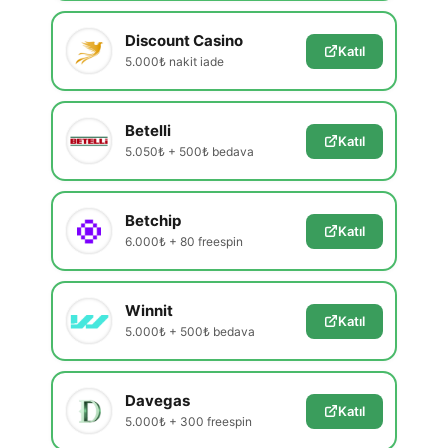
Discount Casino
Katıl
5.000₺ nakit iade
Betelli
Katıl
5.050₺ + 500₺ bedava
Betchip
Katıl
6.000₺ + 80 freespin
Winnit
Katıl
5.000₺ + 500₺ bedava
Davegas
Katıl
5.000₺ + 300 freespin