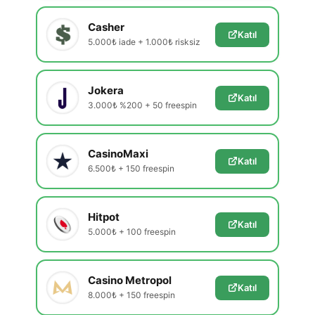
Casher
Katıl
5.000₺ iade + 1.000₺ risksiz
Jokera
Katıl
3.000₺ %200 + 50 freespin
CasinoMaxi
Katıl
6.500₺ + 150 freespin
Hitpot
Katıl
5.000₺ + 100 freespin
Casino Metropol
Katıl
8.000₺ + 150 freespin