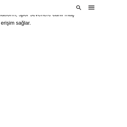
platform, spor severlere canlı maç
 erişim sağlar.
Type
your
search
query
and
hit
enter: