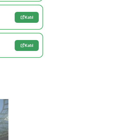
Katıl
Katıl