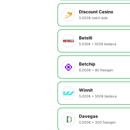
Discount Casino
5.000₺ nakit iade
Betelli
5.050₺ + 500₺ bedava
Betchip
6.000₺ + 80 freespin
Winnit
5.000₺ + 500₺ bedava
Davegas
5.000₺ + 300 freespin