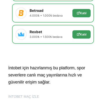
Betroad
Katıl
4.000₺ + 1.000₺ bedava
Rexbet
Katıl
3.000₺ + 1.500₺ bedava
İntobet için hazırlanmış bu platform, spor
severlere canlı maç yayınlarına hızlı ve
güvenilir erişim sağlar.
İNTOBET MAÇ İZLE