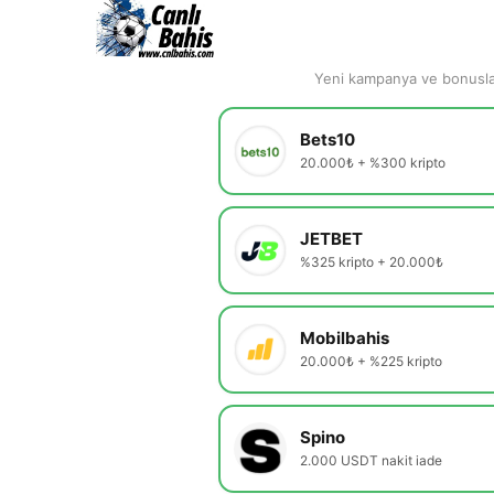
En Güvenilir Sit
Yeni kampanya ve bonuslar
Bets10
20.000₺ + %300 kripto
JETBET
%325 kripto + 20.000₺
Mobilbahis
20.000₺ + %225 kripto
Spino
2.000 USDT nakit iade