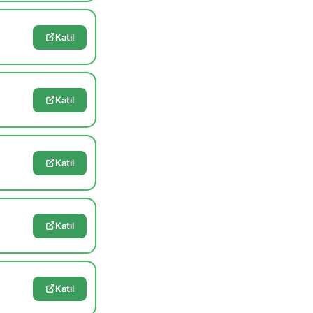
Katıl
Katıl
Katıl
Katıl
Katıl