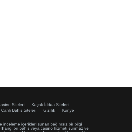
asino Siteleri
Kaçak İddaa Siteleri
Canlı Bahis Siteleri
Gizlilik
Künye
 inceleme içerikleri sunan bağımsız bir bilgi
erhangi bir bahis veya casino hizmeti sunmaz ve