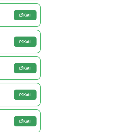
Katıl
Katıl
Katıl
Katıl
Katıl