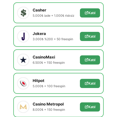
Casher
Katıl
5.000₺ iade + 1.000₺ risksiz
Jokera
Katıl
3.000₺ %200 + 50 freespin
CasinoMaxi
Katıl
6.500₺ + 150 freespin
Hitpot
Katıl
5.000₺ + 100 freespin
Casino Metropol
Katıl
8.000₺ + 150 freespin