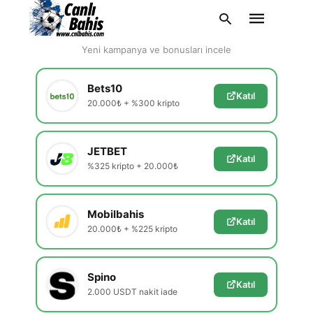
En Güvenilir Siteler
Yeni kampanya ve bonusları incele
Bets10
Katıl
20.000₺ + %300 kripto
Type
your
search
query
JETBET
and
Katıl
hit
%325 kripto + 20.000₺
enter:
Mobilbahis
Katıl
20.000₺ + %225 kripto
Spino
Katıl
2.000 USDT nakit iade