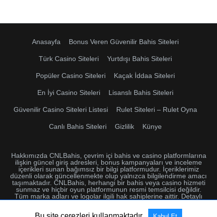
Anasayfa
Bonus Veren Güvenilir Bahis Siteleri
Türk Casino Siteleri
Yurtdışı Bahis Siteleri
Popüler Casino Siteleri
Kaçak İddaa Siteleri
En İyi Casino Siteleri
Lisanslı Bahis Siteleri
Güvenilir Casino Siteleri Listesi
Rulet Siteleri – Rulet Oyna
Canlı Bahis Siteleri
Gizlilik
Künye
Hakkımızda CNLBahis, çevrim içi bahis ve casino platformlarına
ilişkin güncel giriş adresleri, bonus kampanyaları ve inceleme
içerikleri sunan bağımsız bir bilgi platformudur. İçeriklerimiz
düzenli olarak güncellenmekte olup yalnızca bilgilendirme amacı
taşımaktadır. CNLBahis, herhangi bir bahis veya casino hizmeti
sunmaz ve hiçbir oyun platformunun resmi temsilcisi değildir.
Tüm marka adları ve logolar ilgili hak sahiplerine aittir. Detaylı
incelemeler, güncel bilgiler ve kapsamlı rehber içerikler için
www.cnlbahis.com adresini ziyaret edebilirsiniz. ©2022 - 2026
Bu site çerezleri kullanmaktadır.
cnlbahis.com - Tüm Hakları Saklıdır.
Kabul Et