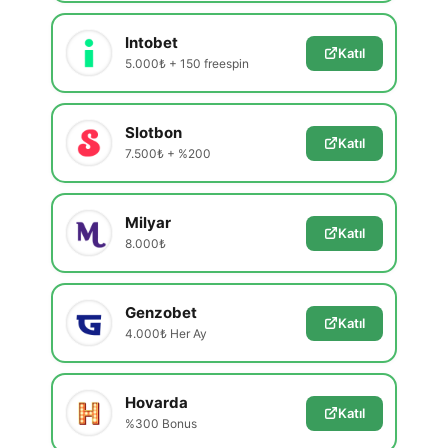
Intobet
Katıl
5.000₺ + 150 freespin
Slotbon
Katıl
7.500₺ + %200
Milyar
Katıl
8.000₺
Genzobet
Katıl
4.000₺ Her Ay
Hovarda
Katıl
%300 Bonus