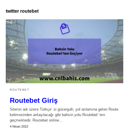
twitter routebet
ROUTEBET
Routebet Giriş
Sitenin adı üzere Türkçe’ si güzergah, yol anlamına gelen Route
kelimesinden anlaşılacağı gibi bahsin yolu Routebet’ ten
geçmektedir. Routebet online…
4 Nisan 2022