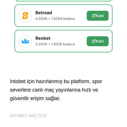
Betroad
Katıl
4.000₺ + 1.000₺ bedava
Rexbet
Katıl
3.000₺ + 1.500₺ bedava
İntobet için hazırlanmış bu platform, spor
severlere canlı maç yayınlarına hızlı ve
güvenilir erişim sağlar.
İNTOBET MAÇ İZLE