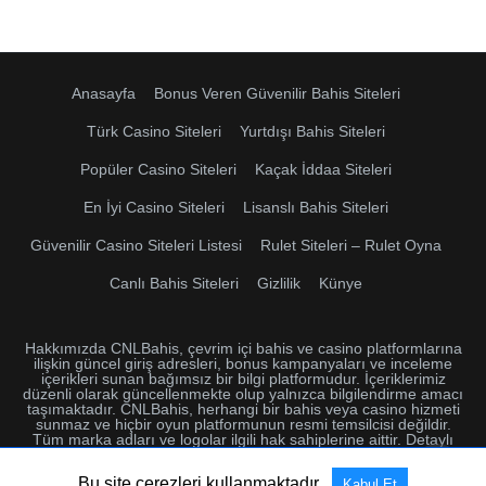
Anasayfa
Bonus Veren Güvenilir Bahis Siteleri
Türk Casino Siteleri
Yurtdışı Bahis Siteleri
Popüler Casino Siteleri
Kaçak İddaa Siteleri
En İyi Casino Siteleri
Lisanslı Bahis Siteleri
Güvenilir Casino Siteleri Listesi
Rulet Siteleri – Rulet Oyna
Canlı Bahis Siteleri
Gizlilik
Künye
Hakkımızda CNLBahis, çevrim içi bahis ve casino platformlarına
ilişkin güncel giriş adresleri, bonus kampanyaları ve inceleme
içerikleri sunan bağımsız bir bilgi platformudur. İçeriklerimiz
düzenli olarak güncellenmekte olup yalnızca bilgilendirme amacı
taşımaktadır. CNLBahis, herhangi bir bahis veya casino hizmeti
sunmaz ve hiçbir oyun platformunun resmi temsilcisi değildir.
Tüm marka adları ve logolar ilgili hak sahiplerine aittir. Detaylı
incelemeler, güncel bilgiler ve kapsamlı rehber içerikler için
www.cnlbahis.com adresini ziyaret edebilirsiniz. ©2022 - 2026
Bu site çerezleri kullanmaktadır.
cnlbahis.com - Tüm Hakları Saklıdır.
Kabul Et