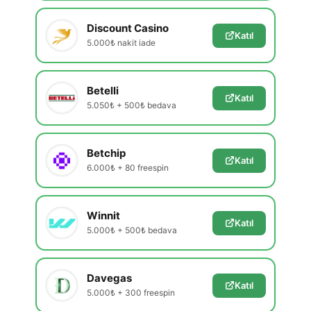
Discount Casino
Katıl
5.000₺ nakit iade
Betelli
Katıl
5.050₺ + 500₺ bedava
Betchip
Katıl
6.000₺ + 80 freespin
Winnit
Katıl
5.000₺ + 500₺ bedava
Davegas
Katıl
5.000₺ + 300 freespin