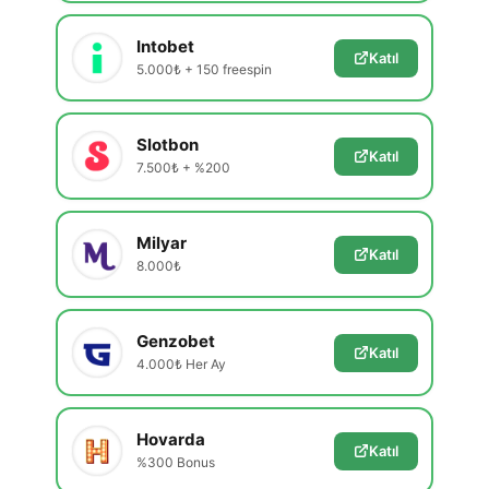
Intobet
Katıl
5.000₺ + 150 freespin
Slotbon
Katıl
7.500₺ + %200
Milyar
Katıl
8.000₺
Genzobet
Katıl
4.000₺ Her Ay
Hovarda
Katıl
%300 Bonus