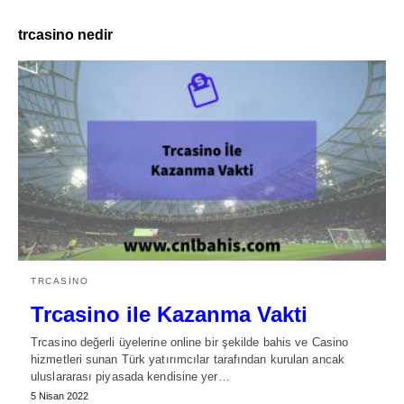
trcasino nedir
TRCASINO
Trcasino ile Kazanma Vakti
Trcasino değerli üyelerine online bir şekilde bahis ve Casino
hizmetleri sunan Türk yatırımcılar tarafından kurulan ancak
uluslararası piyasada kendisine yer…
5 Nisan 2022