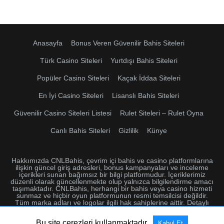
Anasayfa
Bonus Veren Güvenilir Bahis Siteleri
Türk Casino Siteleri
Yurtdışı Bahis Siteleri
Popüler Casino Siteleri
Kaçak İddaa Siteleri
En İyi Casino Siteleri
Lisanslı Bahis Siteleri
Güvenilir Casino Siteleri Listesi
Rulet Siteleri – Rulet Oyna
Canlı Bahis Siteleri
Gizlilik
Künye
Hakkımızda CNLBahis, çevrim içi bahis ve casino platformlarına
ilişkin güncel giriş adresleri, bonus kampanyaları ve inceleme
içerikleri sunan bağımsız bir bilgi platformudur. İçeriklerimiz
düzenli olarak güncellenmekte olup yalnızca bilgilendirme amacı
taşımaktadır. CNLBahis, herhangi bir bahis veya casino hizmeti
sunmaz ve hiçbir oyun platformunun resmi temsilcisi değildir.
Tüm marka adları ve logolar ilgili hak sahiplerine aittir. Detaylı
incelemeler, güncel bilgiler ve kapsamlı rehber içerikler için
www.cnlbahis.com adresini ziyaret edebilirsiniz. ©2022 - 2026
Bu site çerezleri kullanmaktadır.
cnlbahis.com - Tüm Hakları Saklıdır.
Kabul Et