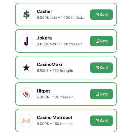
Casher
Katıl
5.000₺ iade + 1.000₺ risksiz
Jokera
Katıl
3.000₺ %200 + 50 freespin
CasinoMaxi
Katıl
6.500₺ + 150 freespin
Hitpot
Katıl
5.000₺ + 100 freespin
Casino Metropol
Katıl
8.000₺ + 150 freespin