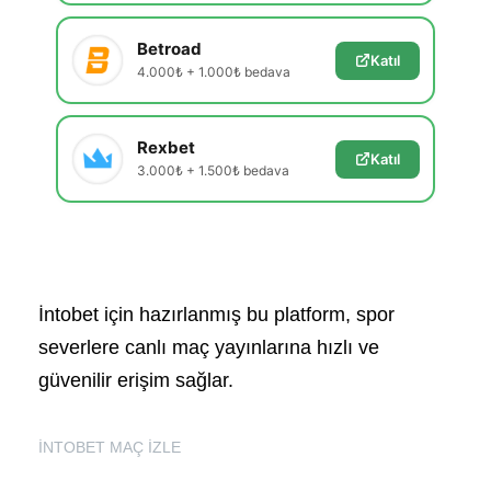
Betroad
Katıl
4.000₺ + 1.000₺ bedava
Rexbet
Katıl
3.000₺ + 1.500₺ bedava
İntobet için hazırlanmış bu platform, spor
severlere canlı maç yayınlarına hızlı ve
güvenilir erişim sağlar.
İNTOBET MAÇ İZLE