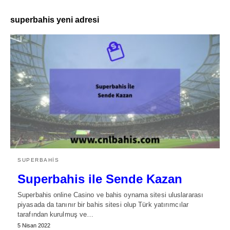
superbahis yeni adresi
SUPERBAHIS
Superbahis ile Sende Kazan
Superbahis online Casino ve bahis oynama sitesi uluslararası
piyasada da tanınır bir bahis sitesi olup Türk yatırımcılar
tarafından kurulmuş ve…
5 Nisan 2022