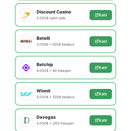
Discount Casino
Katıl
5.000₺ nakit iade
Betelli
Katıl
5.050₺ + 500₺ bedava
Betchip
Katıl
6.000₺ + 80 freespin
Winnit
Katıl
5.000₺ + 500₺ bedava
Davegas
Katıl
5.000₺ + 300 freespin