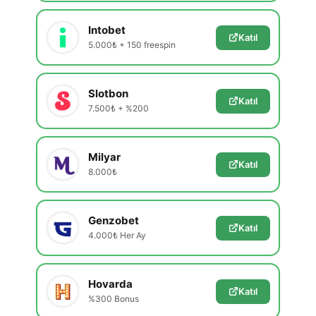
Intobet
Katıl
5.000₺ + 150 freespin
Slotbon
Katıl
7.500₺ + %200
Milyar
Katıl
8.000₺
Genzobet
Katıl
4.000₺ Her Ay
Hovarda
Katıl
%300 Bonus