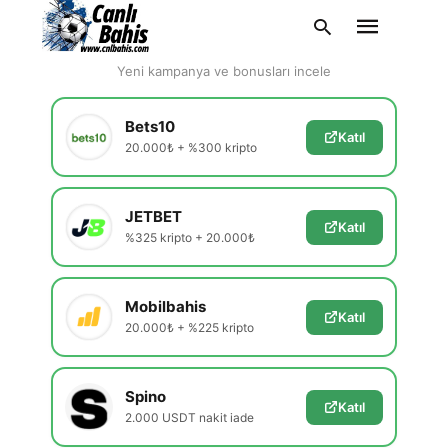
En Güvenilir Siteler
Yeni kampanya ve bonusları incele
Bets10
Katıl
20.000₺ + %300 kripto
Type
your
search
query
JETBET
and
Katıl
hit
%325 kripto + 20.000₺
enter:
Mobilbahis
Katıl
20.000₺ + %225 kripto
Spino
Katıl
2.000 USDT nakit iade